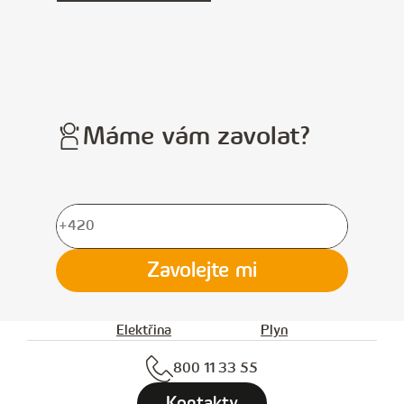
Máme vám zavolat?
V
y
Zavolejte mi
p
l
Elektřina
Plyn
ň
800 11 33 55
t
e
Kontakty