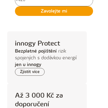
V
y
Zavolejte mi
p
l
ň
t
innogy Protect
e
Bezplatné pojištění
rizik
t
spojených s dodávkou energií
e
jen u innogy
l
Zjistit více
e
f
o
Až 3 000 Kč za
n
doporučení
n