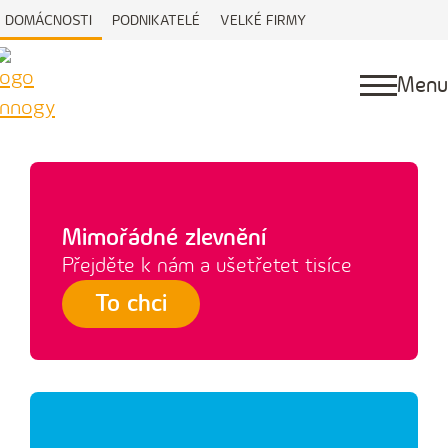
DOMÁCNOSTI
PODNIKATELÉ
VELKÉ FIRMY
Menu
Mimořádné zlevnění
Přejděte k ‍nám a ušetřetet tisíce
To chci