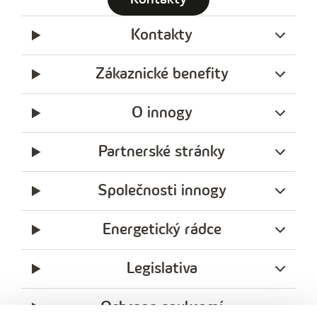
t
Kontakty
e
l
Zákaznické benefity
e
f
O innogy
o
n
Partnerské stránky
n
í
Společnosti innogy
č
Energetický rádce
í
s
Legislativa
l
o
Ochrana soukromí