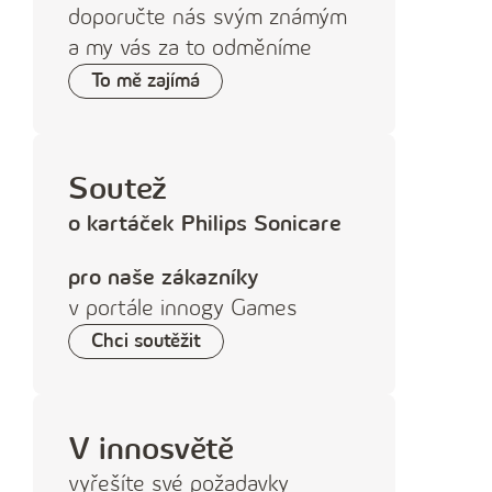
doporučte nás svým známým
í
a my vás za to odměníme
č
To mě zajímá
í
s
l
o
Soutež
o kartáček Philips Sonicare
pro
naše zákazníky
v ‍portále innogy ‍Games
Chci soutěžit
V innosvětě
vyřešíte své požadavky