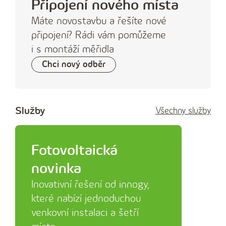
Připojení nového místa
Máte novostavbu a řešíte nové
připojení? Rádi vám pomůžeme
i s montáží měřidla
Chci nový odběr
Služby
Všechny služby
Fotovoltaická
novinka
Inovativní řešení od innogy,
které nabízí jednoduchou
venkovní instalaci a šetří