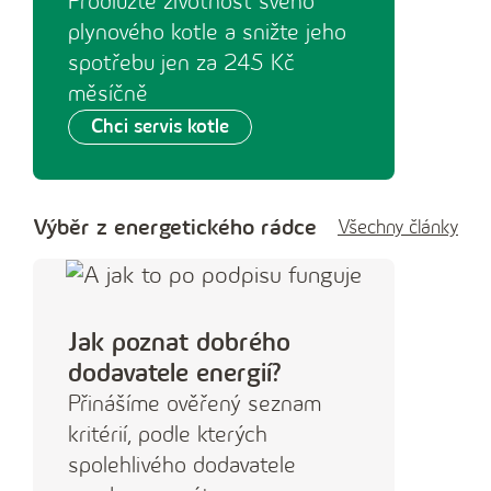
Prodlužte životnost svého
plynového kotle a snižte jeho
spotřebu jen za 245 Kč
měsíčně
Chci servis kotle
Výběr z energetického rádce
Všechny články
Jak poznat dobrého
dodavatele energií?
Přinášíme ověřený seznam
kritérií, podle kterých
spolehlivého dodavatele