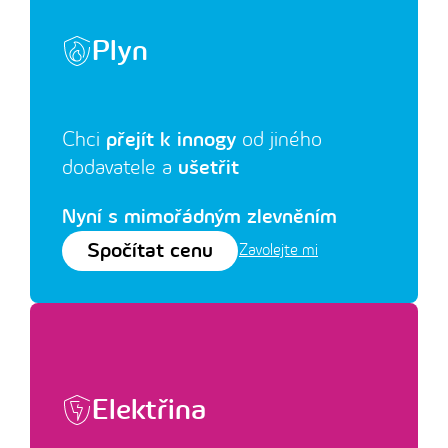
Plyn
Chci
přejít k innogy
od jiného
dodavatele a
ušetřit
Nyní s mimořádným zlevněním
Spočítat cenu
Zavolejte mi
Elektřina