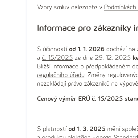
Vzory smluv naleznete v
Podmínkách 
Informace pro zákazníky 
S účinností
od 1. 1. 2026
dochází na
a
č. 15/2025
ze dne 29. 12. 2025
k
Bližší informace o předpokládaném do
regulačního úřadu
. Změny regulovanýc
nezakládají právo zákazníků na výpo
Cenový výměr ERÚ č. 15/2025 stano
S platností
od 1. 3. 2025
mění spole
a produktu elektřina Energo Standard