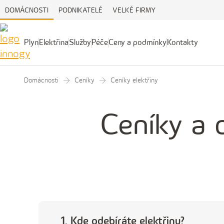
DOMÁCNOSTI
PODNIKATELÉ
VELKÉ FIRMY
Plyn
Elektřina
Služby
Péče
Ceny a podmínky
Kontakty
Plyn
Elektřina
Služby
Péče
Ceny
Kontakty
a
podmínky
Domácnosti
Ceníky
Ceníky elektřiny
Ceníky a 
1. Kde odebíráte elektřinu?