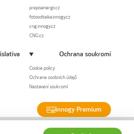
prepisenergii.cz
fotovoltaika.innogy.cz
cng.innogy.cz
CNG.cz
islativa
Ochrana soukromí
Cookie policy
Ochrana osobních údajů
Nastavení soukromí
innogy Premium