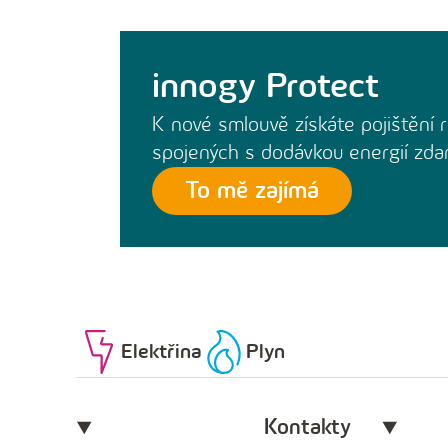
innogy Protect
K nové smlouvě získáte pojištění r
spojených s dodávkou energií zd
To mě zajímá
Elektřina
Plyn
Kontakty