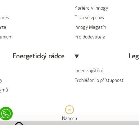
Kariéra v innogy
ames
Tiskové zprávy
rta
innogy Magazín
remium
Pro dodavatele
Energetický rádce
Leg
Index zajištění
y
Prohlášení o přístupnosti
ojmů
in
Whatsapp
Nahoru