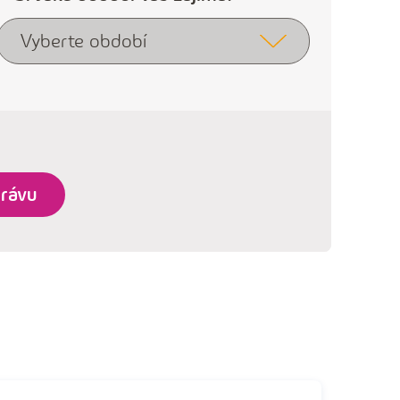
Vyberte období
rávu