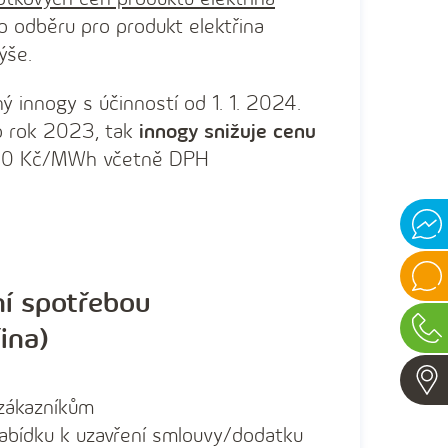
o odběru pro produkt elektřina
ýše.
aný innogy s účinností od 1. 1. 2024.
o rok 2023, tak
innogy snižuje cenu
 050 Kč/MWh včetně DPH
Mess
Onlin
chat
ní spotřebou
Vide
ina)
chat
Zavol
 zákazníkům
nabídku k uzavření smlouvy/dodatku