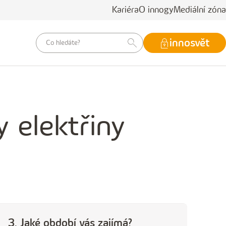
Kariéra
O innogy
Mediální zóna
vyhledávací
innosvět
dotaz
 elektřiny
3. Jaké období vás zajímá?