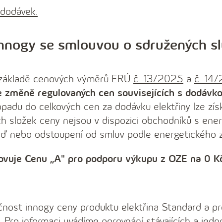
dodávek.
innogy se smlouvou o sdružených s
 základě cenových výměrů ERÚ
č. 13/2025
a
č. 14
e změně regulovaných cen souvisejících s dodávkou
padu do celkových cen za dodávku elektřiny lze zí
h složek ceny nejsou v dispozici obchodníků s ener
věď nebo odstoupení od smluv podle energetického 
vuje Cenu ,,A" pro podporu výkupu z OZE na 0 Kč
čnost innogy ceny produktu elektřina Standard a pr
. Pro informaci uvádíme
porovnání stávajících a jed