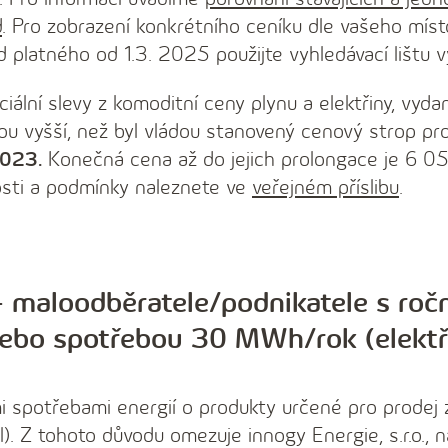
d
. Pro zobrazení konkrétního ceníku dle vašeho míst
 platného od 1.3. 2025 použijte vyhledávací lištu v
eciální slevy z komoditní ceny plynu a elektřiny, vyd
ou vyšší, než byl vládou stanovený cenový strop pr
2023.
Konečná cena až do jejich prolongace je 6
ti a podmínky naleznete ve
veřejném příslibu
.
– maloodběratele/podnikatele s roč
ebo spotřebou 30 MWh/rok (elektř
i spotřebami energií o produkty určené pro prodej
. Z tohoto důvodu omezuje innogy Energie, s.r.o., 