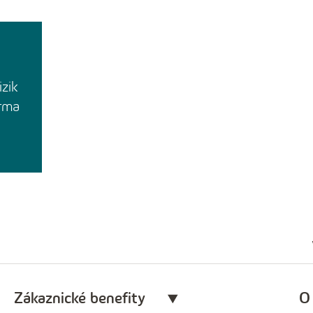
izik
arma
Zákaznické benefity
O