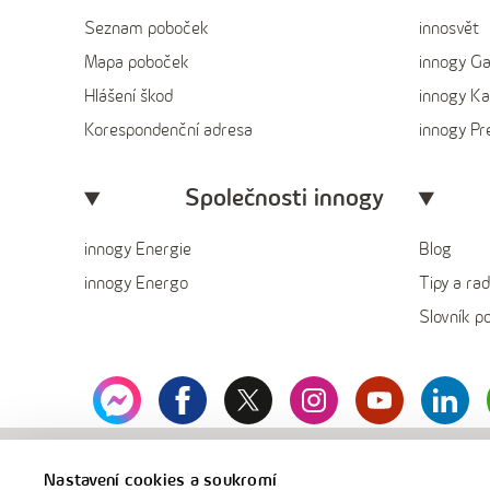
Seznam poboček
innosvět
Mapa poboček
innogy G
Hlášení škod
innogy Ka
Korespondenční adresa
innogy P
Společnosti innogy
innogy Energie
Blog
innogy Energo
Tipy a rad
Slovník p
messenger
facebook
x
instagram
youtube
Linked
innogy
Nastavení cookies a soukromí