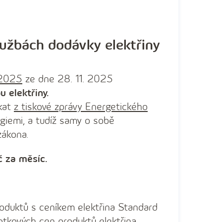
lužbách dodávky elektřiny
/2025
ze dne 28. 11. 2025
 elektřiny.
skat
z tiskové zprávy Energetického
giemi, a tudíž samy o sobě
zákona.
 za měsíc.
oduktů s ceníkem elektřina Standard
notkových cen produktů elektřina