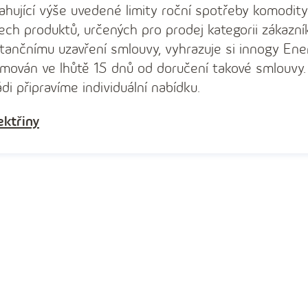
hující výše uvedené limity roční spotřeby komodity
ech produktů, určených pro prodej kategorii zákaz
stančnímu uzavření smlouvy, vyhrazuje si innogy Ener
rmován ve lhůtě 15 dnů od doručení takové smlouvy.
di připravíme individuální nabídku.
ektřiny