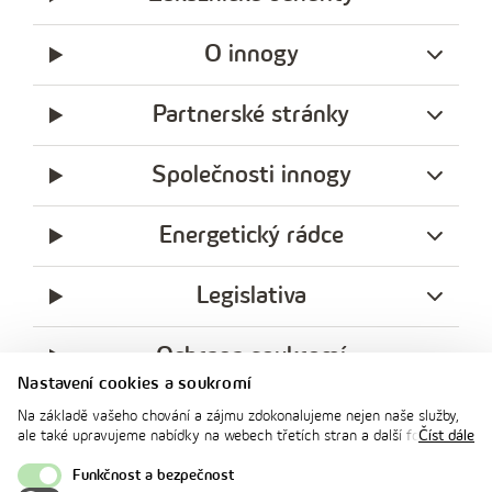
O innogy
Partnerské stránky
Společnosti innogy
Energetický rádce
Legislativa
Ochrana soukromí
Nastavení cookies a soukromí
messenger
facebook
x
instagram
youtube
Linkedin
Whatsap
Na základě vašeho chování a zájmu zdokonalujeme nejen naše služby,
innogy
ale také upravujeme nabídky na webech třetích stran a další formy
Číst dále
innogy Premium
komunikace s vámi. Níže prosím zvolte vámi preferovanou variantu
souhlasu. Svoje nastavení můžete kdykoliv změnit v zápatí stránky v
Funkčnost a bezpečnost