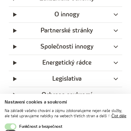
O innogy
Partnerské stránky
Společnosti innogy
Energetický rádce
Legislativa
Ochrana soukromí
Nastavení cookies a soukromí
messenger
facebook
x
instagram
youtube
Linkedin
Whatsap
Na základě vašeho chování a zájmu zdokonalujeme nejen naše služby,
innogy
ale také upravujeme nabídky na webech třetích stran a další formy
Číst dále
innogy Premium
komunikace s vámi. Níže prosím zvolte vámi preferovanou variantu
souhlasu. Svoje nastavení můžete kdykoliv změnit v zápatí stránky v
Funkčnost a bezpečnost