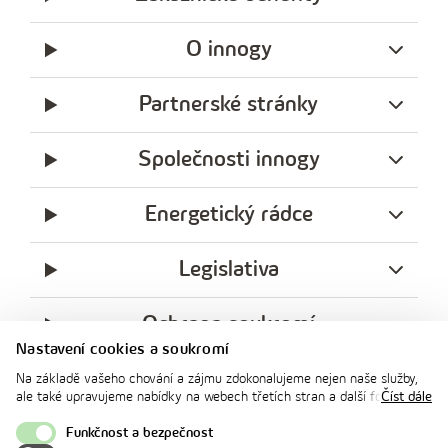
O innogy
Partnerské stránky
Společnosti innogy
Energetický rádce
Legislativa
Ochrana soukromí
Nastavení cookies a soukromí
messenger
facebook
x
instagram
youtube
Linkedin
Whatsap
Na základě vašeho chování a zájmu zdokonalujeme nejen naše služby,
innogy
ale také upravujeme nabídky na webech třetích stran a další formy
Číst dále
innogy Premium
komunikace s vámi. Níže prosím zvolte vámi preferovanou variantu
souhlasu. Svoje nastavení můžete kdykoliv změnit v zápatí stránky v
Funkčnost a bezpečnost