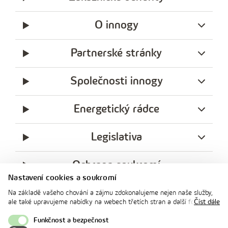
O innogy
Partnerské stránky
Společnosti innogy
Energetický rádce
Legislativa
Ochrana soukromí
Nastavení cookies a soukromí
messenger
facebook
x
instagram
youtube
Linkedin
Whatsap
Na základě vašeho chování a zájmu zdokonalujeme nejen naše služby,
innogy
ale také upravujeme nabídky na webech třetích stran a další formy
Číst dále
innogy Premium
komunikace s vámi. Níže prosím zvolte vámi preferovanou variantu
souhlasu. Svoje nastavení můžete kdykoliv změnit v zápatí stránky v
Funkčnost a bezpečnost