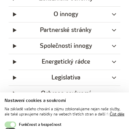
O innogy
Partnerské stránky
Společnosti innogy
Energetický rádce
Legislativa
Ochrana soukromí
Nastavení cookies a soukromí
messenger
facebook
x
instagram
youtube
Linkedin
Whatsap
Na základě vašeho chování a zájmu zdokonalujeme nejen naše služby,
innogy
ale také upravujeme nabídky na webech třetích stran a další formy
Číst dále
innogy Premium
komunikace s vámi. Níže prosím zvolte vámi preferovanou variantu
souhlasu. Svoje nastavení můžete kdykoliv změnit v zápatí stránky v
Funkčnost a bezpečnost