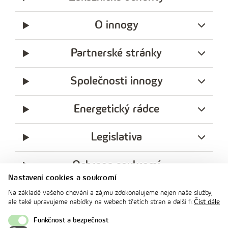
O innogy
Partnerské stránky
Společnosti innogy
Energetický rádce
Legislativa
Ochrana soukromí
Nastavení cookies a soukromí
messenger
facebook
x
instagram
youtube
Linkedin
Whatsap
Na základě vašeho chování a zájmu zdokonalujeme nejen naše služby,
innogy
ale také upravujeme nabídky na webech třetích stran a další formy
Číst dále
innogy Premium
komunikace s vámi. Níže prosím zvolte vámi preferovanou variantu
souhlasu. Svoje nastavení můžete kdykoliv změnit v zápatí stránky v
Funkčnost a bezpečnost