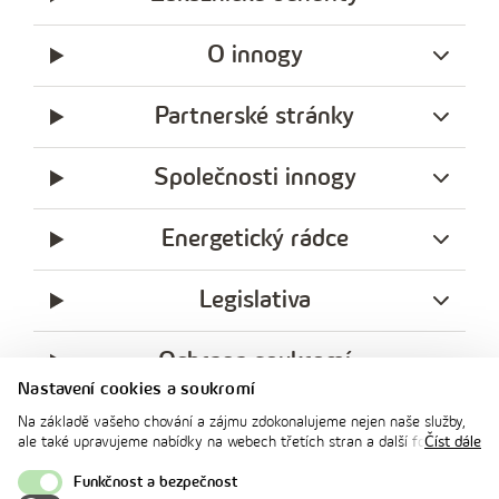
O innogy
Partnerské stránky
Společnosti innogy
Energetický rádce
Legislativa
Ochrana soukromí
Nastavení cookies a soukromí
messenger
facebook
x
instagram
youtube
Linkedin
Whatsap
Na základě vašeho chování a zájmu zdokonalujeme nejen naše služby,
innogy
ale také upravujeme nabídky na webech třetích stran a další formy
Číst dále
innogy Premium
komunikace s vámi. Níže prosím zvolte vámi preferovanou variantu
souhlasu. Svoje nastavení můžete kdykoliv změnit v zápatí stránky v
Funkčnost a bezpečnost