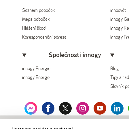
Seznam poboček
innosvět
Mapa poboček
innogy G
Hlášení škod
innogy Ka
Korespondenční adresa
innogy P
Společnosti innogy
innogy Energie
Blog
innogy Energo
Tipy a rad
Slovník p
messenger
facebook
x
instagram
youtube
Linked
innogy