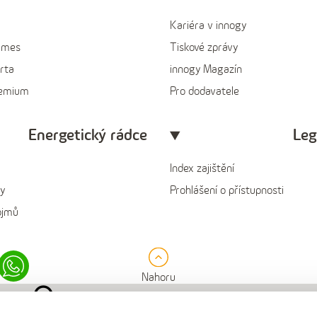
Kariéra v innogy
ames
Tiskové zprávy
rta
innogy Magazín
remium
Pro dodavatele
Energetický rádce
Leg
Index zajištění
y
Prohlášení o přístupnosti
ojmů
in
Whatsapp
Nahoru