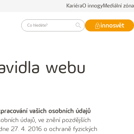
Kariéra
O innogy
Mediální zóna
vyhledávací
innosvět
dotaz
avidla webu
zpracování vašich osobních údajů
obních údajů, ve znění pozdějších
dne 27. 4. 2016 o ochraně fyzických