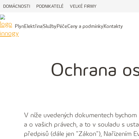
DOMÁCNOSTI
PODNIKATELÉ
VELKÉ FIRMY
Plyn
Elektřina
Služby
Péče
Ceny a podmínky
Kontakty
Plyn
Elektřina
Služby
Péče
Ceny
Kontakty
a
podmínky
Ochrana os
V níže uvedených dokumentech bychom v
a o vašich právech, a to v souladu s ust
předpisů (dále jen "Zákon"), Nařízením