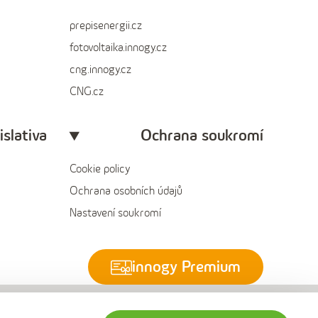
prepisenergii.cz
fotovoltaika.innogy.cz
cng.innogy.cz
CNG.cz
islativa
Ochrana soukromí
Cookie policy
Ochrana osobních údajů
Nastavení soukromí
innogy Premium