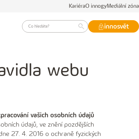
Kariéra
O innogy
Mediální zóna
vyhledávací
innosvět
dotaz
avidla webu
zpracování vašich osobních údajů
obních údajů, ve znění pozdějších
dne 27. 4. 2016 o ochraně fyzických