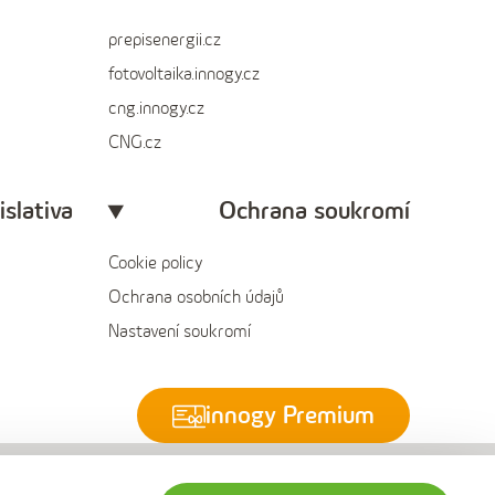
prepisenergii.cz
fotovoltaika.innogy.cz
cng.innogy.cz
CNG.cz
islativa
Ochrana soukromí
Cookie policy
Ochrana osobních údajů
Nastavení soukromí
innogy Premium