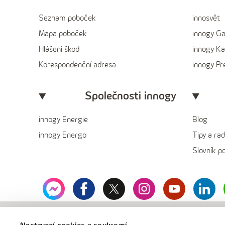
Seznam poboček
innosvět
Mapa poboček
innogy G
Hlášení škod
innogy Ka
Korespondenční adresa
innogy P
Společnosti innogy
innogy Energie
Blog
innogy Energo
Tipy a rad
Slovník p
messenger
facebook
x
instagram
youtube
Linked
innogy