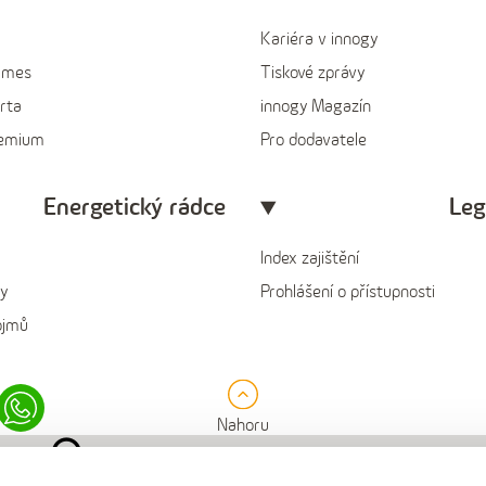
Kariéra v innogy
ames
Tiskové zprávy
rta
innogy Magazín
remium
Pro dodavatele
Energetický rádce
Leg
Index zajištění
y
Prohlášení o přístupnosti
ojmů
in
Whatsapp
Nahoru