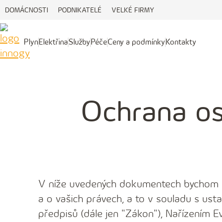
DOMÁCNOSTI
PODNIKATELÉ
VELKÉ FIRMY
Plyn
Elektřina
Služby
Péče
Ceny a podmínky
Kontakty
Plyn
Elektřina
Služby
Péče
Ceny
Kontakty
a
podmínky
Ochrana os
V níže uvedených dokumentech bychom v
a o vašich právech, a to v souladu s ust
předpisů (dále jen "Zákon"), Nařízením