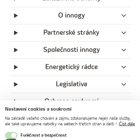
O innogy
Partnerské stránky
Společnosti innogy
Energetický rádce
Legislativa
Ochrana soukromí
Nastavení cookies a soukromí
messenger
facebook
x
instagram
youtube
Linkedin
Whatsap
Na základě vašeho chování a zájmu zdokonalujeme nejen naše služby,
innogy
ale také upravujeme nabídky na webech třetích stran a další formy
Číst dále
innogy Premium
komunikace s vámi. Níže prosím zvolte vámi preferovanou variantu
souhlasu. Svoje nastavení můžete kdykoliv změnit v zápatí stránky v
Funkčnost a bezpečnost