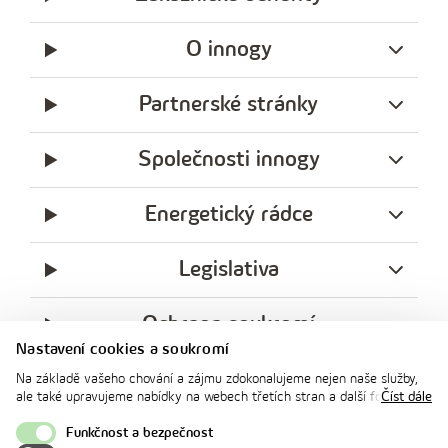
O innogy
Partnerské stránky
Společnosti innogy
Energetický rádce
Legislativa
Ochrana soukromí
Nastavení cookies a soukromí
messenger
facebook
x
instagram
youtube
Linkedin
Whatsap
Na základě vašeho chování a zájmu zdokonalujeme nejen naše služby,
innogy
ale také upravujeme nabídky na webech třetích stran a další formy
Číst dále
innogy Premium
komunikace s vámi. Níže prosím zvolte vámi preferovanou variantu
souhlasu. Svoje nastavení můžete kdykoliv změnit v zápatí stránky v
Funkčnost a bezpečnost