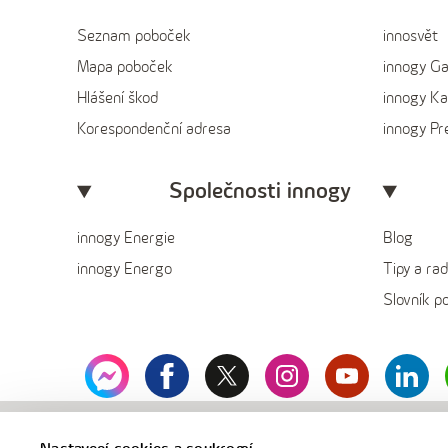
Seznam poboček
innosvět
Mapa poboček
innogy G
Hlášení škod
innogy Ka
Korespondenční adresa
innogy P
Společnosti innogy
innogy Energie
Blog
innogy Energo
Tipy a rad
Slovník p
messenger
facebook
x
instagram
youtube
Linked
innogy