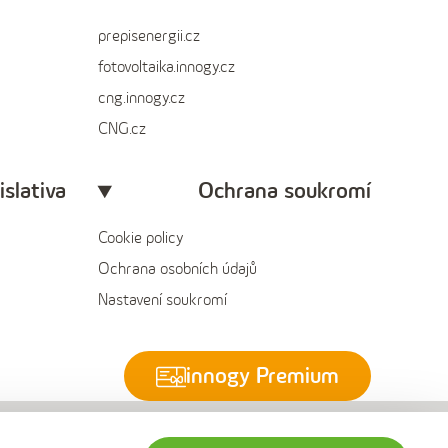
prepisenergii.cz
fotovoltaika.innogy.cz
cng.innogy.cz
CNG.cz
islativa
Ochrana soukromí
Cookie policy
Ochrana osobních údajů
Nastavení soukromí
innogy Premium