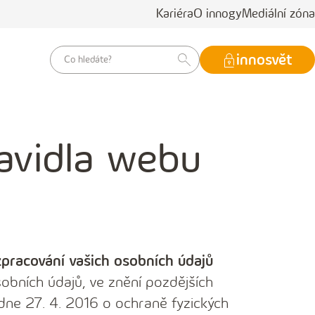
Kariéra
O innogy
Mediální zóna
vyhledávací
innosvět
dotaz
avidla webu
zpracování vašich osobních údajů
obních údajů, ve znění pozdějších
dne 27. 4. 2016 o ochraně fyzických