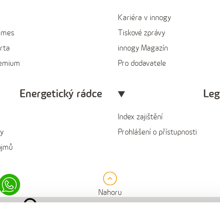
Kariéra v innogy
ames
Tiskové zprávy
rta
innogy Magazín
remium
Pro dodavatele
Energetický rádce
Leg
Index zajištění
y
Prohlášení o přístupnosti
ojmů
in
Whatsapp
Nahoru