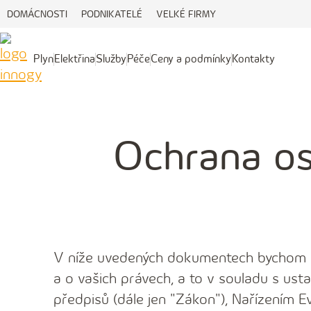
DOMÁCNOSTI
PODNIKATELÉ
VELKÉ FIRMY
Plyn
Elektřina
Služby
Péče
Ceny a podmínky
Kontakty
Plyn
Elektřina
Služby
Péče
Ceny
Kontakty
a
podmínky
Ochrana os
V níže uvedených dokumentech bychom v
a o vašich právech, a to v souladu s ust
předpisů (dále jen "Zákon"), Nařízením