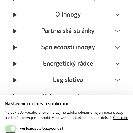
O innogy
Partnerské stránky
Společnosti innogy
Energetický rádce
Legislativa
Ochrana soukromí
Nastavení cookies a soukromí
messenger
facebook
x
instagram
youtube
Linkedin
Whatsap
Na základě vašeho chování a zájmu zdokonalujeme nejen naše služby,
innogy
ale také upravujeme nabídky na webech třetích stran a další formy
Číst dále
innogy Premium
komunikace s vámi. Níže prosím zvolte vámi preferovanou variantu
souhlasu. Svoje nastavení můžete kdykoliv změnit v zápatí stránky v
Funkčnost a bezpečnost