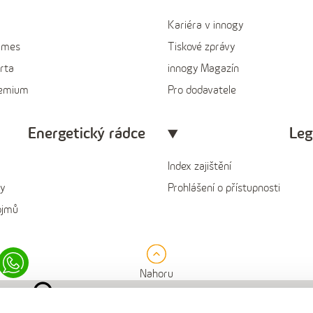
Kariéra v innogy
ames
Tiskové zprávy
rta
innogy Magazín
remium
Pro dodavatele
Energetický rádce
Leg
Index zajištění
y
Prohlášení o přístupnosti
ojmů
in
Whatsapp
Nahoru