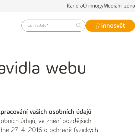
Kariéra
O innogy
Mediální zóna
vyhledávací
innosvět
dotaz
avidla webu
zpracování vašich osobních údajů
obních údajů, ve znění pozdějších
dne 27. 4. 2016 o ochraně fyzických