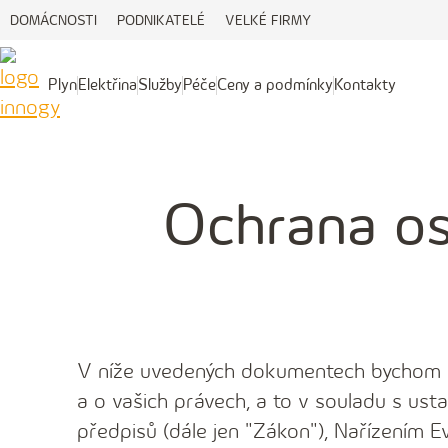
DOMÁCNOSTI
PODNIKATELÉ
VELKÉ FIRMY
Plyn
Elektřina
Služby
Péče
Ceny a podmínky
Kontakty
Plyn
Elektřina
Služby
Péče
Ceny
Kontakty
a
podmínky
Ochrana os
V níže uvedených dokumentech bychom v
a o vašich právech, a to v souladu s ust
předpisů (dále jen "Zákon"), Nařízením