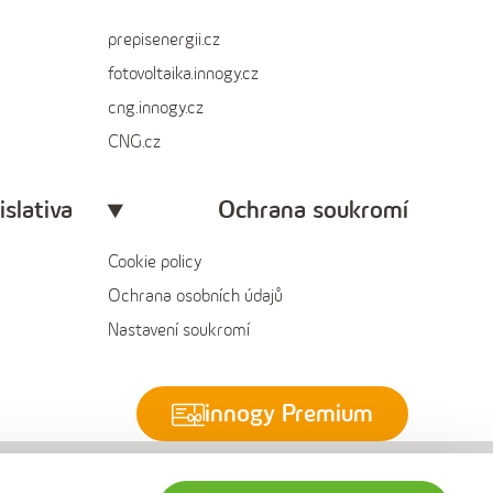
prepisenergii.cz
fotovoltaika.innogy.cz
cng.innogy.cz
CNG.cz
islativa
Ochrana soukromí
Cookie policy
Ochrana osobních údajů
Nastavení soukromí
innogy Premium