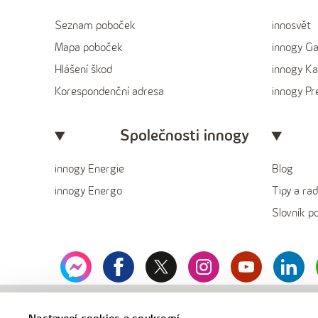
Seznam poboček
innosvět
Mapa poboček
innogy G
Hlášení škod
innogy Ka
Korespondenční adresa
innogy P
Společnosti innogy
innogy Energie
Blog
innogy Energo
Tipy a rad
Slovník p
messenger
facebook
x
instagram
youtube
Linked
innogy