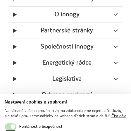
O innogy
Partnerské stránky
Společnosti innogy
Energetický rádce
Legislativa
Ochrana soukromí
Nastavení cookies a soukromí
messenger
facebook
x
instagram
youtube
Linkedin
Whatsap
Na základě vašeho chování a zájmu zdokonalujeme nejen naše služby,
innogy
ale také upravujeme nabídky na webech třetích stran a další formy
Číst dále
innogy Premium
komunikace s vámi. Níže prosím zvolte vámi preferovanou variantu
souhlasu. Svoje nastavení můžete kdykoliv změnit v zápatí stránky v
Funkčnost a bezpečnost