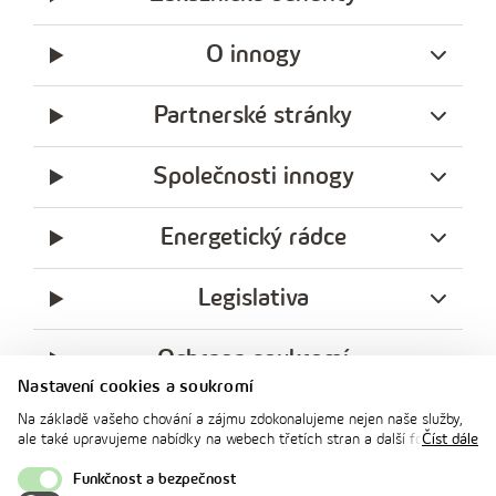
O innogy
Partnerské stránky
Společnosti innogy
Energetický rádce
Legislativa
Ochrana soukromí
Nastavení cookies a soukromí
messenger
facebook
x
instagram
youtube
Linkedin
Whatsap
Na základě vašeho chování a zájmu zdokonalujeme nejen naše služby,
innogy
ale také upravujeme nabídky na webech třetích stran a další formy
Číst dále
innogy Premium
komunikace s vámi. Níže prosím zvolte vámi preferovanou variantu
souhlasu. Svoje nastavení můžete kdykoliv změnit v zápatí stránky v
Funkčnost a bezpečnost