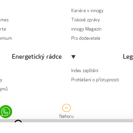
Kariéra v innogy
ames
Tiskové zprávy
rta
innogy Magazín
remium
Pro dodavatele
Energetický rádce
Leg
Index zajištění
y
Prohlášení o přístupnosti
ojmů
in
Whatsapp
Nahoru