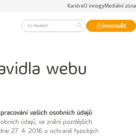
Kariéra
O innogy
Mediální zóna
vyhledávací
innosvět
dotaz
avidla webu
zpracování vašich osobních údajů
obních údajů, ve znění pozdějších
dne 27. 4. 2016 o ochraně fyzických