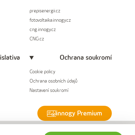
prepisenergii.cz
fotovoltaika.innogy.cz
cng.innogy.cz
CNG.cz
islativa
Ochrana soukromí
Cookie policy
Ochrana osobních údajů
Nastavení soukromí
innogy Premium