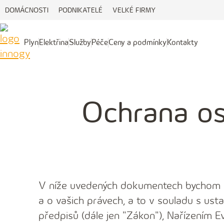
DOMÁCNOSTI
PODNIKATELÉ
VELKÉ FIRMY
Plyn
Elektřina
Služby
Péče
Ceny a podmínky
Kontakty
Plyn
Elektřina
Služby
Péče
Ceny
Kontakty
a
podmínky
Ochrana os
V níže uvedených dokumentech bychom v
a o vašich právech, a to v souladu s ust
předpisů (dále jen "Zákon"), Nařízením