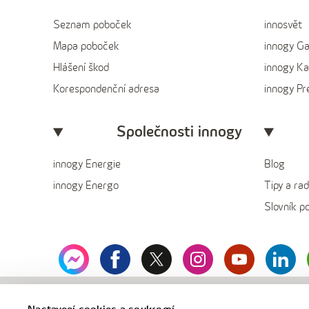
Seznam poboček
innosvět
Mapa poboček
innogy G
Hlášení škod
innogy Ka
Korespondenční adresa
innogy P
Společnosti innogy
innogy Energie
Blog
innogy Energo
Tipy a rad
Slovník p
messenger
facebook
x
instagram
youtube
Linked
innogy