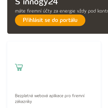
S innogy24
máte firemní účty za energie vždy pod kont
Přihlásit se do portálu
Bezplatná webová aplikace pro ‍firemní
zákazníky