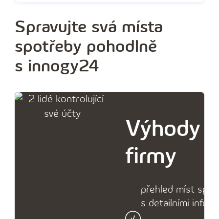
Spravujte svá místa
spotřeby pohodlně
s innogy24
Výhody p
firmy
přehled míst spot
s detailními infor