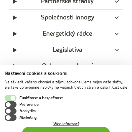
Partnerské stránky
Společnosti innogy
Energetický rádce
Legislativa
Ochrana soukromí
Nastavení cookies a soukromí
messenger
facebook
x
instagram
youtube
Linkedin
Whatsap
Na základě vašeho chování a zájmu zdokonalujeme nejen naše služby,
innogy
ale také upravujeme nabídky na webech třetích stran a další formy
Číst dále
innogy Premium
komunikace s vámi. Níže prosím zvolte vámi preferovanou variantu
souhlasu. Svoje nastavení můžete kdykoliv změnit v zápatí stránky v
Funkčnost a bezpečnost
„Nastavení soukromí". Více informací o tom, jak se soubory cookies a
Preference
osobními údaji pracujeme, včetně možností uplatnění vašich práv,
Nahoru
Analytika
naleznete na webové stránce v sekci
Cookie Policy
.
Marketing
o
Více informací
použití