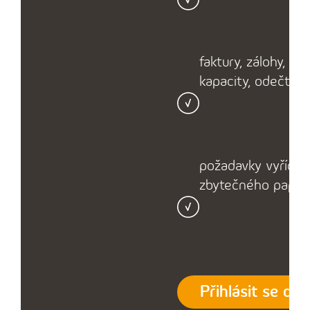
faktury, zálohy, re
kapacity, odečty a
požadavky vyřídíte
‍zbytečného papíro
Přihlásit se do 