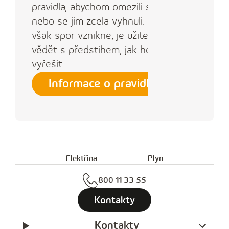
pravidla, abychom omezili spory
nebo se jim zcela vyhnuli. Pokud
však spor vznikne, je užitečné
vědět s předstihem, jak ho lze
vyřešit.
Informace o pravidlech
Elektřina
Plyn
800 11 33 55
Kontakty
Kontakty