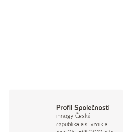
innogy Magazín
Vážně i nevážně o různých (nejen
Profil Společnosti
energetických) tématech.
innogy Česká
Číst magazín
republika a.s. vznikla