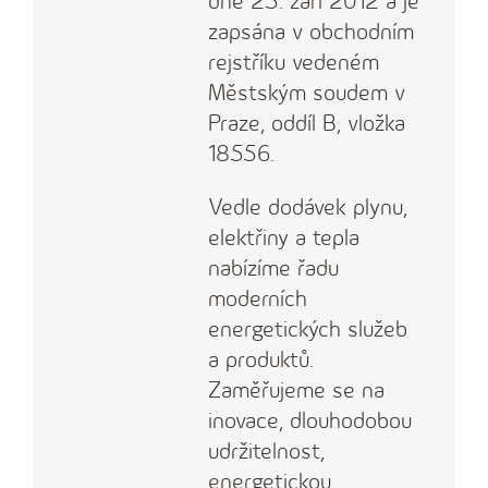
dne 25. září 2012 a je
zapsána v obchodním
rejstříku vedeném
Městským soudem v
Praze, oddíl B, vložka
18556.
Vedle dodávek plynu,
elektřiny a tepla
nabízíme řadu
moderních
energetických služeb
a produktů.
Zaměřujeme se na
inovace, dlouhodobou
udržitelnost,
energetickou