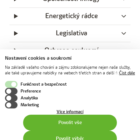
Energetický rádce
Legislativa
Ochrana soukromí
Nastavení cookies a soukromí
messenger
facebook
x
instagram
youtube
Linkedin
Whatsap
Na základě vašeho chování a zájmu zdokonalujeme nejen naše služby,
innogy
ale také upravujeme nabídky na webech třetích stran a další formy
Číst dále
innogy Premium
komunikace s vámi. Níže prosím zvolte vámi preferovanou variantu
souhlasu. Svoje nastavení můžete kdykoliv změnit v zápatí stránky v
Funkčnost a bezpečnost
„Nastavení soukromí". Více informací o tom, jak se soubory cookies a
Preference
osobními údaji pracujeme, včetně možností uplatnění vašich práv,
Nahoru
Analytika
naleznete na webové stránce v sekci
Cookie Policy
.
Marketing
o
Více informací
použití
Povolit vše
cookies
Povolit výběr