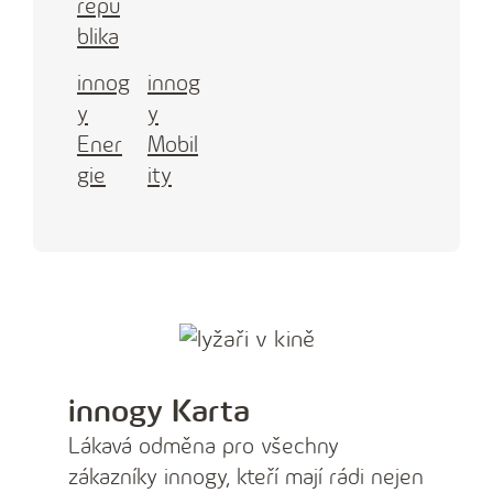
repu
blika
innog
innog
y
y
Ener
Mobil
gie
ity
innogy Karta
Lákavá odměna pro všechny
zákazníky innogy, kteří mají rádi nejen