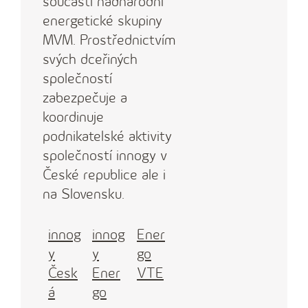
součástí nadnárodní
energetické skupiny
MVM. Prostřednictvím
svých dceřiných
společností
zabezpečuje a
koordinuje
podnikatelské aktivity
společností innogy v
České republice ale i
na Slovensku.
innog
innog
Ener
y
y
go
Česk
Ener
VTE
á
go