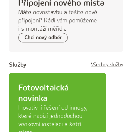
Připojení nového místa
Máte novostavbu a řešíte nové
připojení? Rádi vám pomůžeme
i s montáží měřidla
Chci nový odběr
Služby
Všechny služby
Fotovoltaická
novinka
Inovativní řešení od innogy,
které nabízí jednoduchou
venkovní instalaci a šetří