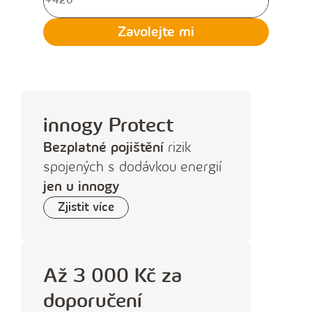
V
y
Zavolejte mi
p
l
ň
t
innogy Protect
e
Bezplatné pojištění
rizik
t
spojených s dodávkou energií
e
jen u innogy
l
Zjistit více
e
f
o
Až 3 000 Kč za
n
doporučení
n