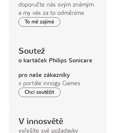
doporučte nás svým známým
í
a my vás za to odměníme
č
To mě zajímá
í
s
l
o
Soutež
o kartáček Philips Sonicare
pro
naše zákazníky
v ‍portále innogy ‍Games
Chci soutěžit
V innosvětě
vyřešíte své požadavky