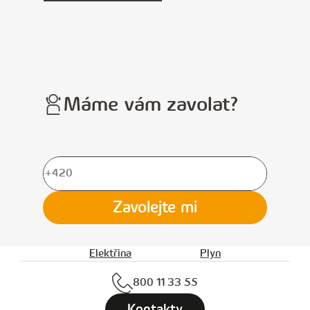
Máme vám zavolat?
V
y
Zavolejte mi
p
l
Elektřina
Plyn
ň
800 11 33 55
t
e
Kontakty