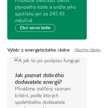
Prodlužte životnost svého
plynového kotle a snižte jeho
spotřebu jen za 245 Kč
měsíčně
Chci servis kotle
Výběr z energetického rádce
Všechny články
Jak poznat dobrého
dodavatele energií?
Přinášíme ověřený seznam
kritérií, podle kterých
spolehlivého dodavatele