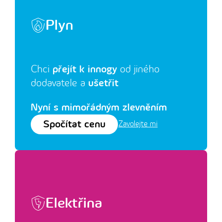
Plyn
Chci
přejít k innogy
od jiného
dodavatele a
ušetřit
Nyní s mimořádným zlevněním
Spočítat cenu
Zavolejte mi
Elektřina