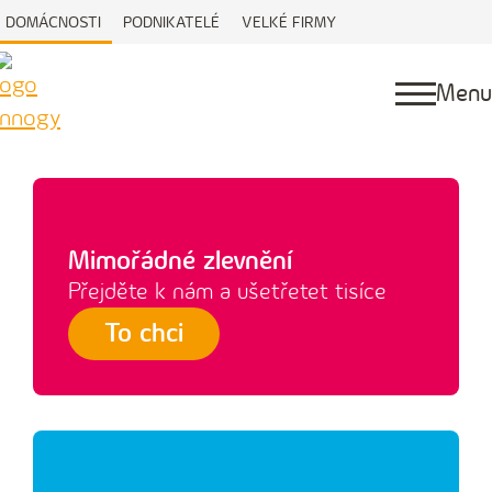
DOMÁCNOSTI
PODNIKATELÉ
VELKÉ FIRMY
Menu
Mimořádné zlevnění
Přejděte k ‍nám a ušetřetet tisíce
To chci