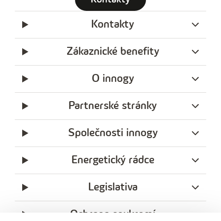
t
Kontakty
e
l
Zákaznické benefity
e
f
O innogy
o
n
Partnerské stránky
n
í
Společnosti innogy
č
Energetický rádce
í
s
Legislativa
l
o
Ochrana soukromí