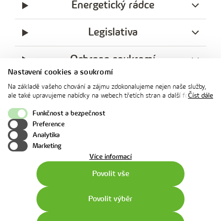
Energetický rádce
Legislativa
Ochrana soukromí
Nastavení cookies a soukromí
messenger
facebook
x
instagram
youtube
Linkedin
Whatsap
Na základě vašeho chování a zájmu zdokonalujeme nejen naše služby,
innogy
ale také upravujeme nabídky na webech třetích stran a další formy
Číst dále
innogy Premium
komunikace s vámi. Níže prosím zvolte vámi preferovanou variantu
souhlasu. Svoje nastavení můžete kdykoliv změnit v zápatí stránky v
Funkčnost a bezpečnost
„Nastavení soukromí". Více informací o tom, jak se soubory cookies a
Preference
osobními údaji pracujeme, včetně možností uplatnění vašich práv,
Nahoru
Analytika
naleznete na webové stránce v sekci
Cookie Policy
.
Marketing
o
Více informací
použití
Povolit vše
cookies
Povolit výběr