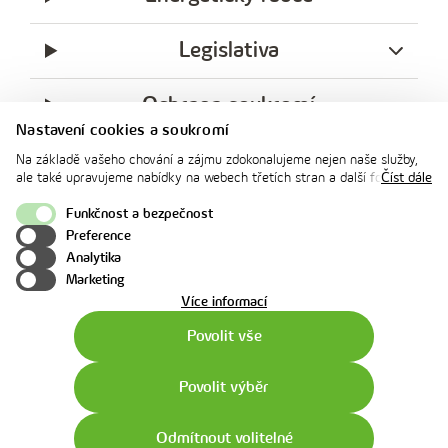
Legislativa
Ochrana soukromí
Nastavení cookies a soukromí
messenger
facebook
x
instagram
youtube
Linkedin
Whatsap
Na základě vašeho chování a zájmu zdokonalujeme nejen naše služby,
innogy
ale také upravujeme nabídky na webech třetích stran a další formy
Číst dále
innogy Premium
komunikace s vámi. Níže prosím zvolte vámi preferovanou variantu
souhlasu. Svoje nastavení můžete kdykoliv změnit v zápatí stránky v
Funkčnost a bezpečnost
„Nastavení soukromí". Více informací o tom, jak se soubory cookies a
Preference
osobními údaji pracujeme, včetně možností uplatnění vašich práv,
Nahoru
Analytika
naleznete na webové stránce v sekci
Cookie Policy
.
Marketing
o
Více informací
použití
Povolit vše
cookies
Povolit výběr
Odmítnout volitelné