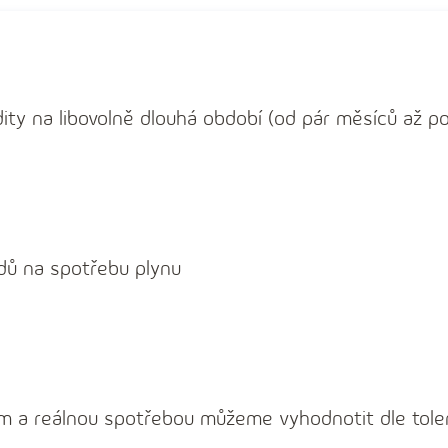
dity na libovolně dlouhá období (od pár měsíců až 
ladů na spotřebu plynu
m a reálnou spotřebou můžeme vyhodnotit dle tol