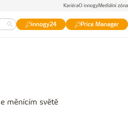
Kariéra
O innogy
Mediální zóna
innogy24
Price Manager
se měnícím světě