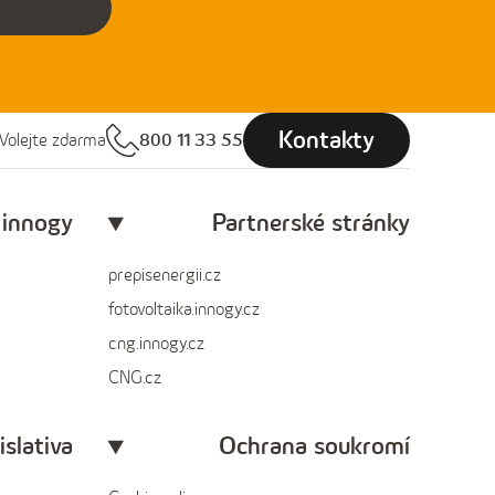
Kontakty
Volejte zdarma
800 11 33 55
 innogy
Partnerské stránky
prepisenergii.cz
fotovoltaika.innogy.cz
cng.innogy.cz
CNG.cz
islativa
Ochrana soukromí