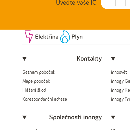
Uveďte vaše IČ
Elektřina
Plyn
Kontakty
Seznam poboček
innosvět
Mapa poboček
innogy G
Hlášení škod
innogy Ka
Korespondenční adresa
innogy P
Společnosti innogy