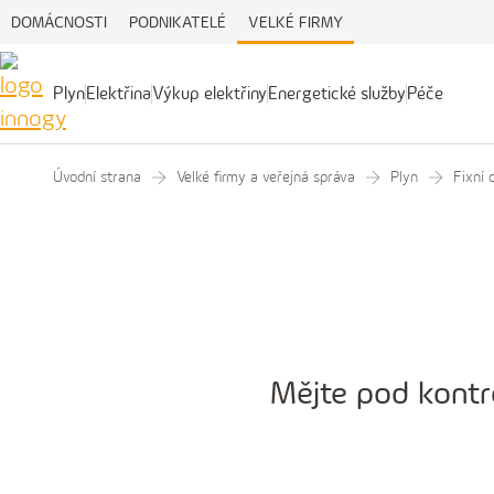
DOMÁCNOSTI
PODNIKATELÉ
VELKÉ FIRMY
Plyn
Elektřina
Výkup elektřiny
Energetické služby
Péče
Výkup
Energetické
Péče
Plyn
Elektřina
elektřiny
služby
Úvodní strana
Velké firmy a veřejná správa
Plyn
Fixní 
Mějte pod kontr