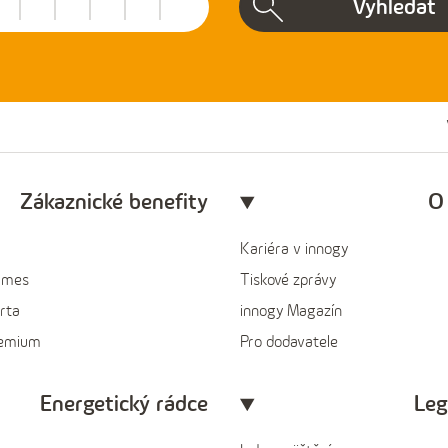
Vyhledat
Zákaznické benefity
O
Kariéra v innogy
ames
Tiskové zprávy
rta
innogy Magazín
remium
Pro dodavatele
Energetický rádce
Leg