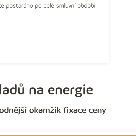
te postaráno po celé smluvní období
kladů na energie
hodnější okamžik fixace ceny