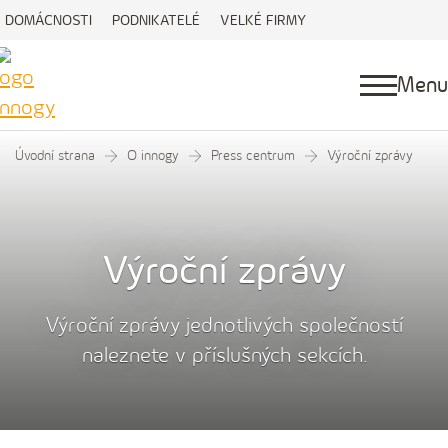
DOMÁCNOSTI
PODNIKATELÉ
VELKÉ FIRMY
Menu
Úvodní strana
O innogy
Press centrum
Výroční zprávy
Výroční zprávy
Výroční zprávy jednotlivých společností
naleznete v příslušných sekcích.