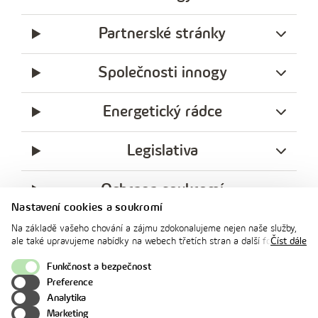
Partnerské stránky
Společnosti innogy
Energetický rádce
Legislativa
Ochrana soukromí
Nastavení cookies a soukromí
messenger
facebook
x
instagram
youtube
Linkedin
Whatsap
Na základě vašeho chování a zájmu zdokonalujeme nejen naše služby,
innogy
ale také upravujeme nabídky na webech třetích stran a další formy
Číst dále
innogy Premium
komunikace s vámi. Níže prosím zvolte vámi preferovanou variantu
souhlasu. Svoje nastavení můžete kdykoliv změnit v zápatí stránky v
Funkčnost a bezpečnost
„Nastavení soukromí". Více informací o tom, jak se soubory cookies a
Preference
osobními údaji pracujeme, včetně možností uplatnění vašich práv,
Nahoru
Analytika
naleznete na webové stránce v sekci
Cookie Policy
.
Marketing