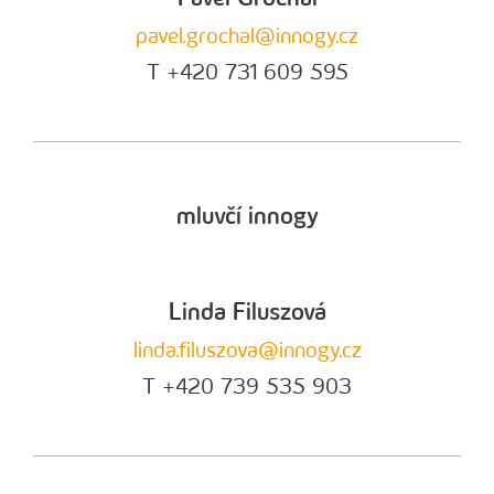
pavel.grochal@innogy.cz
T +420 731 609 595
mluvčí innogy
Linda Filuszová
linda.filuszova@innogy.cz
T +420 739 535 903