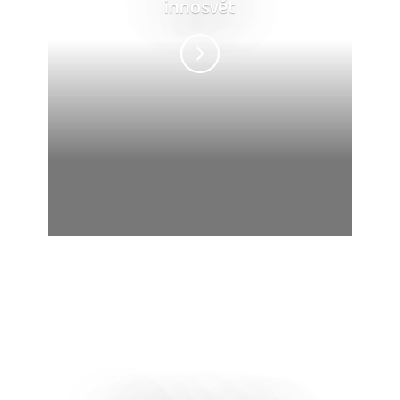
innosvět