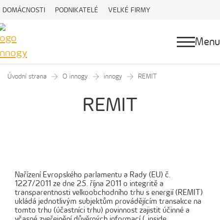
DOMÁCNOSTI
PODNIKATELÉ
VELKÉ FIRMY
Menu
Úvodní strana
O innogy
innogy
REMIT
REMIT
Nařízení Evropského parlamentu a Rady (EU) č.
1227/2011 ze dne 25. října 2011 o integritě a
transparentnosti velkoobchodního trhu s energií (REMIT)
ukládá jednotlivým subjektům provádějícím transakce na
tomto trhu (účastníci trhu) povinnost zajistit účinné a
včasné zveřejnění důvěrných informací („inside