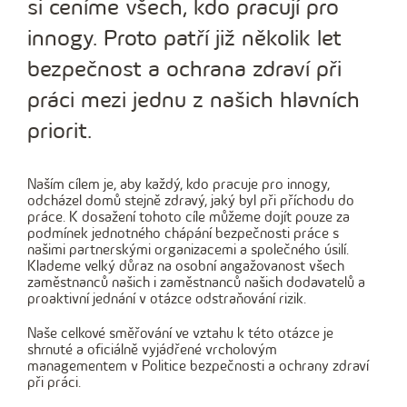
si ceníme všech, kdo pracují pro
innogy. Proto patří již několik let
bezpečnost a ochrana zdraví při
práci mezi jednu z našich hlavních
priorit.
Naším cílem je, aby každý, kdo pracuje pro innogy,
odcházel domů stejně zdravý, jaký byl při příchodu do
práce. K dosažení tohoto cíle můžeme dojít pouze za
podmínek jednotného chápání bezpečnosti práce s
našimi partnerskými organizacemi a společného úsilí.
Klademe velký důraz na osobní angažovanost všech
zaměstnanců našich i zaměstnanců našich dodavatelů a
proaktivní jednání v otázce odstraňování rizik.
Naše celkové směřování ve vztahu k této otázce je
shrnuté a oficiálně vyjádřené vrcholovým
managementem v Politice bezpečnosti a ochrany zdraví
při práci.