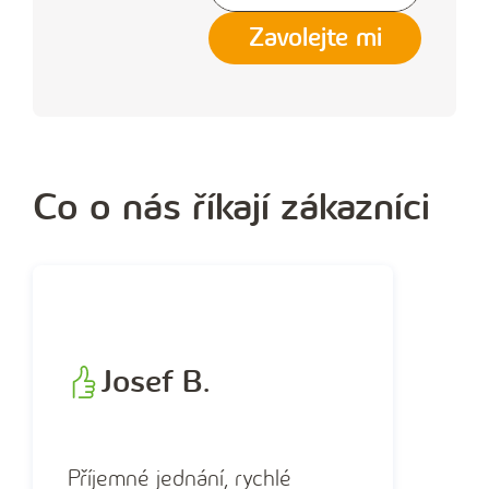
y
Zavolejte mi
p
l
ň
t
e
Co o nás říkají zákazníci
t
e
l
e
f
Josef B.
o
n
n
Příjemné jednání, rychlé