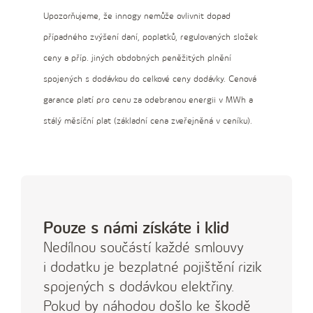
Upozorňujeme, že innogy nemůže ovlivnit dopad
případného zvýšení daní, poplatků, regulovaných složek
ceny a
příp. jiných obdobných peněžitých plnění
spojených s
dodávkou do
celkové ceny dodávky. Cenová
garance platí pro
cenu za
odebranou energii
v
MWh a
stálý měsíční plat (základní cena zveřejněná v
ceníku).
Pouze s námi získáte i klid
Nedílnou součástí každé smlouvy
i dodatku je bezplatné pojištění rizik
spojených s dodávkou elektřiny.
Pokud by náhodou došlo ke škodě