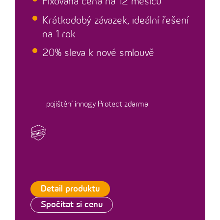
Fixovaná cena na 12 měsíců
Krátkodobý závazek, ideální řešení
na 1 rok
20% sleva k nové smlouvě
pojištění innogy Protect zdarma
Detail produktu
Spočítat si cenu