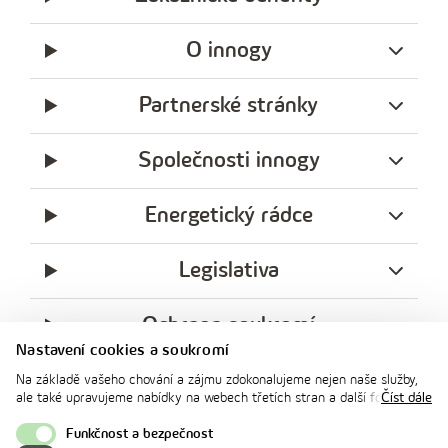
O innogy
Partnerské stránky
Společnosti innogy
Energetický rádce
Legislativa
Ochrana soukromí
Nastavení cookies a soukromí
messenger
facebook
x
instagram
youtube
Linkedin
Whatsap
Na základě vašeho chování a zájmu zdokonalujeme nejen naše služby,
innogy
ale také upravujeme nabídky na webech třetích stran a další formy
Číst dále
innogy Premium
komunikace s vámi. Níže prosím zvolte vámi preferovanou variantu
souhlasu. Svoje nastavení můžete kdykoliv změnit v zápatí stránky v
Funkčnost a bezpečnost