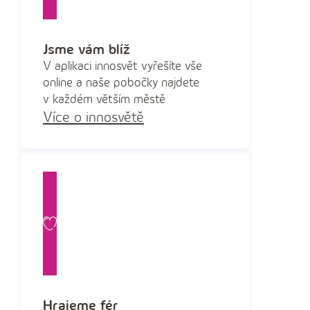
Jsme vám blíž
V aplikaci innosvět vyřešíte vše
online a naše pobočky najdete
v každém větším městě
Více o innosvětě
Hrajeme fér