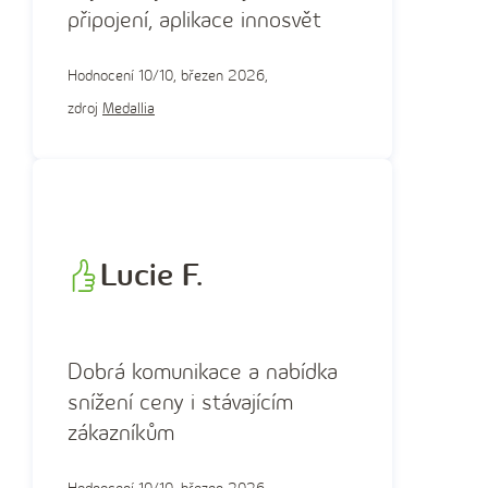
í
připojení, aplikace innosvět
č
í
Hodnocení 10/10, březen 2026,
s
zdroj
Medallia
l
o
Lucie F.
Dobrá komunikace a nabídka
snížení ceny i stávajícím
zákazníkům