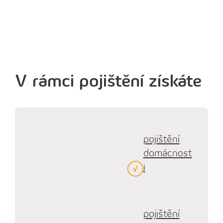
Ať se stane cokoliv,
V rámci pojištění získáte
pomůžeme vám
Sjednat pojištění
pojištění
domácnost
i
pojištění