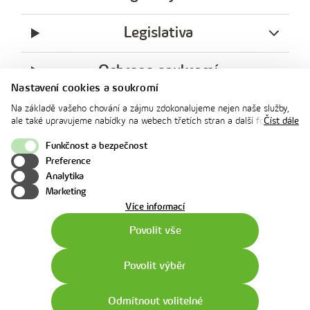
Legislativa
Ochrana soukromí
Nastavení cookies a soukromí
messenger
facebook
x
instagram
youtube
Linkedin
Whatsap
Na základě vašeho chování a zájmu zdokonalujeme nejen naše služby,
innogy
ale také upravujeme nabídky na webech třetích stran a další formy
Číst dále
innogy Premium
komunikace s vámi. Níže prosím zvolte vámi preferovanou variantu
souhlasu. Svoje nastavení můžete kdykoliv změnit v zápatí stránky v
Funkčnost a bezpečnost
„Nastavení soukromí". Více informací o tom, jak se soubory cookies a
Preference
osobními údaji pracujeme, včetně možností uplatnění vašich práv,
Nahoru
Analytika
naleznete na webové stránce v sekci
Cookie Policy
.
Marketing
o
Více informací
použití
Povolit vše
cookies
Povolit výběr
Zavolat
Video
Online
Messen
Odmítnout volitelné