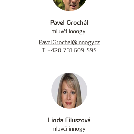
Pavel Grochál
mluvčí innogy
Pavel.Grochal@innogy.cz
T +420 731 609 595
Linda Filuszová
mluvčí innogy