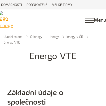
DOMÁCNOSTI
PODNIKATELÉ
VELKÉ FIRMY
Menu
Úvodní strana
O innogy
innogy
innogy v ČR
Energo VTE
Energo VTE
Základní údaje o
společnosti