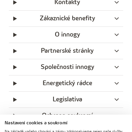
Kontakty
Zákaznické benefity
O innogy
Partnerské stránky
Společnosti innogy
Energetický rádce
Legislativa
Ochrana soukromí
Nastavení cookies a soukromí
messenger
facebook
x
instagram
youtube
Linkedin
Whatsap
Na základě vašeho chování a zájmu zdokonalujeme nejen naše služby,