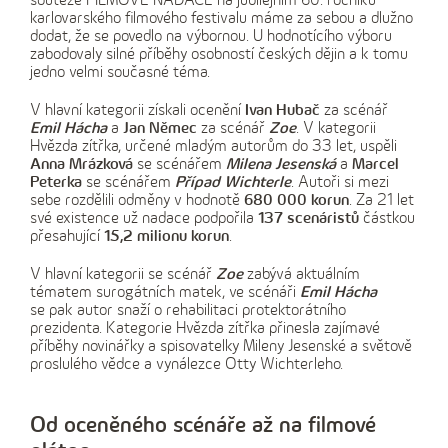
soutěže FILMOVÉ NADACE na jubilejním 60. ročníku
karlovarského filmového festivalu máme za sebou a dlužno
dodat, že se povedlo na výbornou. U hodnotícího výboru
zabodovaly silné příběhy osobností českých dějin a k tomu
jedno velmi současné téma.
V hlavní kategorii získali ocenění
Ivan Hubač
za scénář
Emil Hácha
a
Jan Němec
za scénář
Zoe
. V kategorii
Hvězda zítřka, určené mladým autorům do 33 let, uspěli
Anna Mrázková
se scénářem
Milena Jesenská
a
Marcel
Peterka
se scénářem
Případ Wichterle
. Autoři si mezi
sebe rozdělili odměny v hodnotě
680 000 korun
. Za 21 let
své existence už nadace podpořila
137 scenáristů
částkou
přesahující
15,2 milionu korun
.
V hlavní kategorii se scénář
Zoe
zabývá aktuálním
tématem surogátních matek, ve scénáři
Emil Hácha
se pak autor snaží o rehabilitaci protektorátního
prezidenta. Kategorie Hvězda zítřka přinesla zajímavé
příběhy novinářky a spisovatelky Mileny Jesenské a světově
proslulého vědce a vynálezce Otty Wichterleho.
Od oceněného scénáře až na filmové