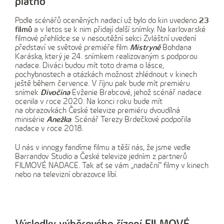
plátno
Podle scénářů oceněných nadací už bylo do kin uvedeno
23
filmů
a v letos se k nim přidají další snímky. Na karlovarské
filmové přehlídce se v nesoutěžní sekci Zvláštní uvedení
představí ve světové premiéře film
Mistryně
Bohdana
Karáska, který je 24. snímkem realizovaným s podporou
nadace. Diváci budou mít toto drama o lásce,
pochybnostech a otázkách možnost zhlédnout v kinech
ještě během července. V říjnu pak bude mít premiéru
snímek
Divočina
Evženie Brabcové, jehož scénář nadace
ocenila v roce 2020. Na konci roku bude mít
na obrazovkách České televize premiéru dvoudílná
minisérie
Anežka
. Scénář Terezy Brdečkové podpořila
nadace v roce 2018.
U nás v innogy fandíme filmu a těší nás, že jsme vedle
Barrandov Studio a České televize jedním z partnerů
FILMOVÉ NADACE. Tak ať se vám „nadační“ filmy v kinech
nebo na televizní obrazovce líbí.