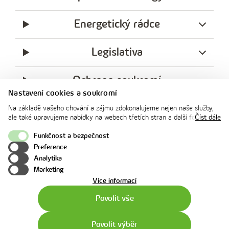
Energetický rádce
Legislativa
Ochrana soukromí
Nastavení cookies a soukromí
messenger
facebook
x
instagram
youtube
Linkedin
Whatsap
Na základě vašeho chování a zájmu zdokonalujeme nejen naše služby,
innogy
ale také upravujeme nabídky na webech třetích stran a další formy
Číst dále
innogy Premium
komunikace s vámi. Níže prosím zvolte vámi preferovanou variantu
souhlasu. Svoje nastavení můžete kdykoliv změnit v zápatí stránky v
Funkčnost a bezpečnost
„Nastavení soukromí". Více informací o tom, jak se soubory cookies a
Preference
osobními údaji pracujeme, včetně možností uplatnění vašich práv,
Nahoru
Analytika
naleznete na webové stránce v sekci
Cookie Policy
.
Marketing
o
Více informací
použití
Povolit vše
cookies
Povolit výběr