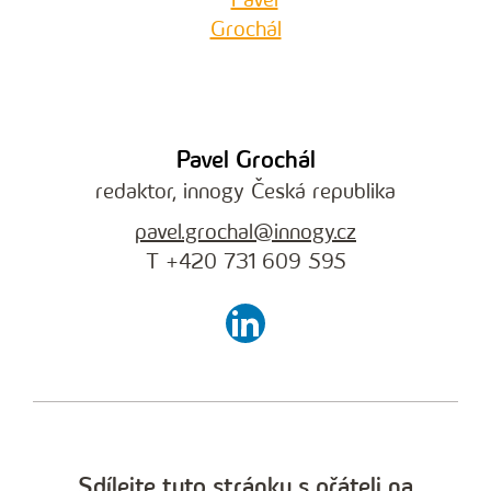
Pavel Grochál
redaktor, innogy Česká republika
pavel.grochal@innogy.cz
T +420 731 609 595
Sdílejte tuto stránku s přáteli na