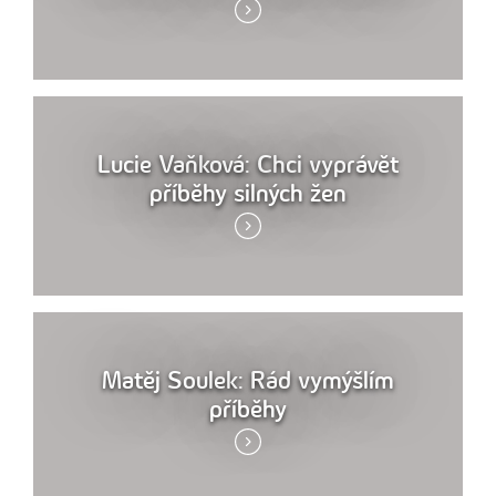
Lucie Vaňková: Chci vyprávět
příběhy silných žen
Matěj Soulek: Rád vymýšlím
příběhy