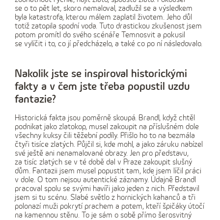
se o to pět let, skoro nemaloval, zadlužil se a výsledkem
byla katastrofa, kterou málem zaplatil životem. Jeho důl
totiž zatopila spodní voda. Tuto drastickou zkušenost jsem
potom promítl do svého scénáře Temnosvit a pokusil
se vylíčit i to, co jí předcházelo, a také co po ní následovalo.
Nakolik jste se inspiroval historickými
fakty a v čem jste třeba popustil uzdu
fantazie?
Historická fakta jsou poměrně skoupá. Brandl, když chtěl
podnikat jako zlatokop, musel zakoupit na příslušném dole
všechny kuksy čili těžební podíly. Přišlo ho to na bezmála
čtyři tisíce zlatých. Půjčil si, kde mohl, a jako záruku nabízel
své ještě ani nenamalované obrazy. Jen pro představu,
za tisíc zlatých se v té době dal v Praze zakoupit slušný
dům. Fantazii jsem musel popustit tam, kde jsem líčil práci
v dole. O tom nejsou autentické záznamy. Údajně Brandl
pracoval spolu se svými havíři jako jeden z nich. Představil
jsem si tu scénu. Slabé světlo z hornických kahanců a tři
polonazí muži pokrytí prachem a potem, kteří špičáky útočí
na kamennou stěnu. To je sám o sobě přímo šerosvitný