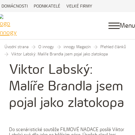
DOMÁCNOSTI
PODNIKATELÉ
VELKÉ FIRMY
Menu
Úvodní strana
O innogy
innogy Magazín
Přehled článků
Viktor Labský: Malíře Brandla jsem pojal jako zlatokopa
Viktor Labský:
Malíře Brandla jsem
pojal jako zlatokopa
Do scenáristické soutěže FILMOVÉ NADACE posílá Viktor