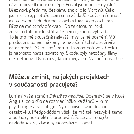
názoru povedl mnohem lépe. Poslal jsem ho tehdy Aleši
Březinovi, přednímu českému znalci díla Martinů. Čekal
jsem kritiku, protože jsem si na základě kusých informací
musel celou řadu dramatických situací vymyslet. Pan
Březina mě tehdy překvapil. Do telefonu mi řekl,
že se to tak mohlo stát a že nemá jedinou výhradu.
To je pro mě skutečně nejvyšší myslitelné ocenění. Můj
producent odhadl náklady na natočení tohoto scénáře
na nejméně 150 milionů korun. To znamená, že v Česku
je naprosto nerealizovatelný. Škoda, byly natočeny filmy
o Smetanovi, Dvořákovi, Janáčkovi, ale o Martinů dosud ne.
Můžete zmínit, na jakých projektech
v současnosti pracujete?
Loni mi vyšel román
Dál už to nepůjde
. Odehrává se v Nové
Anglii a jde o dílo na rozhraní několika žánrů – krimi,
psychologie a sociologie. Nyní dopisuji svou druhou
detektivku. Předpokládám však, že má tak nezvyklé téma
a politicky nekorektní zpracování, že se asi nenajde
nakladatelství, které by se odvážilo ji vydat.