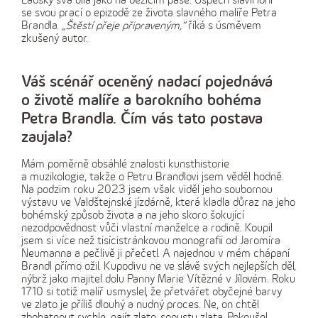
Labský svá díla jako na běžícím páse. Úspěch slavil loni
se svou prací o epizodě ze života slavného malíře Petra
Brandla.
„Štěstí přeje připraveným,“
říká s úsměvem
zkušený autor.
Váš scénář oceněný nadací pojednává
o životě malíře a barokního bohéma
Petra Brandla. Čím vás tato postava
zaujala?
Mám poměrně obsáhlé znalosti kunsthistorie
a muzikologie, takže o Petru Brandlovi jsem věděl hodně.
Na podzim roku 2023 jsem však viděl jeho soubornou
výstavu ve Valdštejnské jízdárně, která kladla důraz na jeho
bohémský způsob života a na jeho skoro šokující
nezodpovědnost vůči vlastní manželce a rodině. Koupil
jsem si více než tisícistránkovou monografii od Jaromíra
Neumanna a pečlivě ji přečetl. A najednou v mém chápaní
Brandl přímo ožil. Kupodivu ne ve slávě svých nejlepších děl,
nýbrž jako majitel dolu Panny Marie Vítězné v Jílovém. Roku
1710 si totiž malíř usmyslel, že přetvářet obyčejné barvy
ve zlato je příliš dlouhý a nudný proces. Ne, on chtěl
zbohatnout rychle, najít zlato, spoustu zlata. Pokoušel