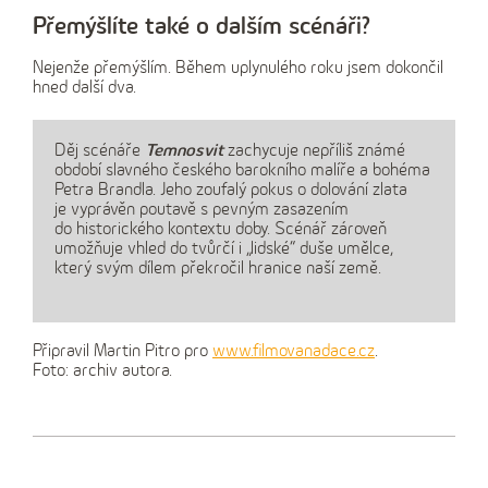
Přemýšlíte také o dalším scénáři?
Nejenže přemýšlím. Během uplynulého roku jsem dokončil
hned další dva.
Děj scénáře
Temnosvit
zachycuje nepříliš známé
období slavného českého barokního malíře a bohéma
Petra Brandla. Jeho zoufalý pokus o dolování zlata
je vyprávěn poutavě s pevným zasazením
do historického kontextu doby. Scénář zároveň
umožňuje vhled do tvůrčí i „lidské“ duše umělce,
který svým dílem překročil hranice naší země.
Připravil Martin Pitro pro
www.filmovanadace.cz
.
Foto: archiv autora.