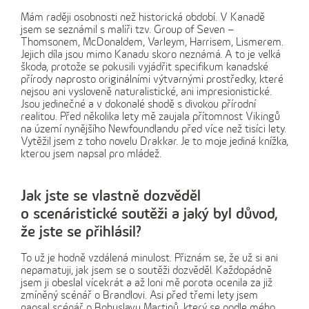
Mám raději osobnosti než historická období. V Kanadě
jsem se seznámil s malíři tzv. Group of Seven –
Thomsonem, McDonaldem, Varleym, Harrisem, Lismerem.
Jejich díla jsou mimo Kanadu skoro neznámá. A to je velká
škoda, protože se pokusili vyjádřit specifikum kanadské
přírody naprosto originálními výtvarnými prostředky, které
nejsou ani vysloveně naturalistické, ani impresionistické.
Jsou jedinečné a v dokonalé shodě s divokou přírodní
realitou. Před několika lety mě zaujala přítomnost Vikingů
na území nynějšího Newfoundlandu před více než tisíci lety.
Vytěžil jsem z toho novelu Drakkar. Je to moje jediná knížka,
kterou jsem napsal pro mládež.
Jak jste se vlastně dozvěděl
o scenáristické soutěži a jaký byl důvod,
že jste se přihlásil?
To už je hodně vzdálená minulost. Přiznám se, že už si ani
nepamatuji, jak jsem se o soutěži dozvěděl. Každopádně
jsem ji obeslal vícekrát a až loni mě porota ocenila za již
zmíněný scénář o Brandlovi. Asi před třemi lety jsem
napsal scénář o Bohuslavu Martinů, který se podle mého