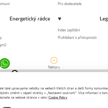
remium
Pro dodavatele
Energetický rádce
Leg
Index zajištění
y
Prohlášení o přístupnosti
ojmů
in
Whatsapp
Nahoru
ale také upravujeme nabídky na webech třetích stran a další formy komunika
ykoliv změnit v zápatí stránky v „Nastavení soukromí". Více informací o tom
aleznete na webové stránce v sekci
Cookie Policy
.