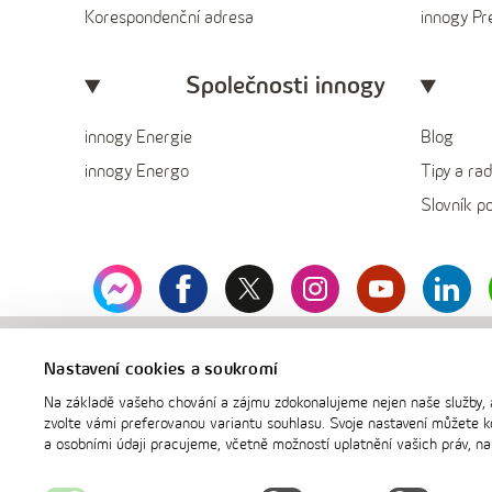
Korespondenční adresa
innogy P
Společnosti innogy
innogy Energie
Blog
innogy Energo
Tipy a rad
Slovník p
messenger
facebook
x
instagram
youtube
Linked
innogy
Nastavení cookies a soukromí
Na základě vašeho chování a zájmu zdokonalujeme nejen naše služby, 
zvolte vámi preferovanou variantu souhlasu. Svoje nastavení můžete kd
a osobními údaji pracujeme, včetně možností uplatnění vašich práv, n