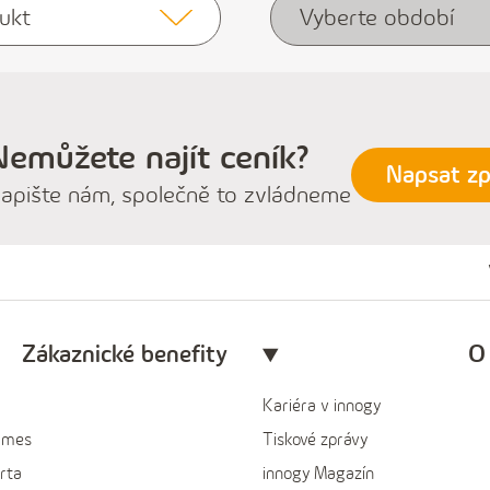
ukt
Vyberte období
Nemůžete najít ceník?
Napsat zp
apište nám, společně to zvládneme
Zákaznické benefity
O
Kariéra v innogy
ames
Tiskové zprávy
rta
innogy Magazín