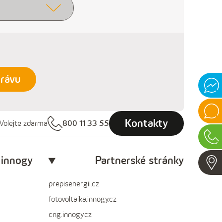
rávu
Mess
Onlin
chat
Kontakty
Volejte zdarma
800 11 33 55
Vide
chat
Zavol
 innogy
Partnerské stránky
prepisenergii.cz
fotovoltaika.innogy.cz
cng.innogy.cz