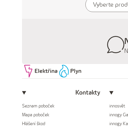
Vyberte prod
N
Elektřina
Plyn
Kontakty
Seznam poboček
innosvět
Mapa poboček
innogy G
Hlášení škod
innogy Ka