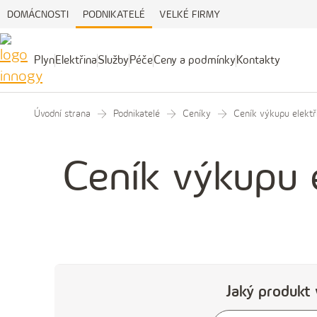
DOMÁCNOSTI
PODNIKATELÉ
VELKÉ FIRMY
Plyn
Elektřina
Služby
Péče
Ceny a podmínky
Kontakty
Péče
Plyn
Elektřina
Služby
Ceny
Kontakty
a
podmínky
Úvodní strana
Podnikatelé
Ceníky
Ceník výkupu elektř
Ceník výkupu 
Jaký produkt 