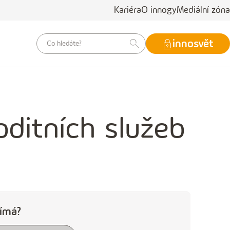
Kariéra
O innogy
Mediální zóna
vyhledávací
innosvět
dotaz
ditních služeb
jímá?