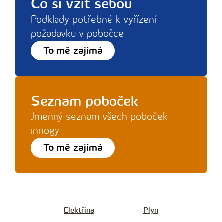
Co si vzít sebou
Podklady potřebné k vyřízení
požadavku v pobočce
To mě zajímá
Seznam poboček
Jmenný seznam všech poboček
innogy
To mě zajímá
Elektřina
Plyn