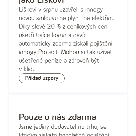
jako Liškovi
Liškovi v srpnu uzavřeli s innogy
novou smlouvu na plyn i na elektřinu.
Díky slevě 20 % z ceníkových cen
ušetří
tisíce korun
a navíc
automaticky zdarma získali pojištění
innogy Protect. Mohou si tak užívat
ušetřené peníze a zároveň být
v klidu.
Příklad úspory
Pouze u nás zdarma
Jsme jediný dodavatel na trhu, se
kterým získáte bezplatné pojištění