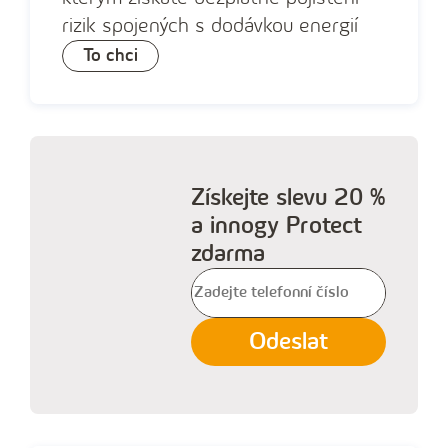
rizik spojených s dodávkou energií
To chci
Získejte slevu 20 %
a innogy Protect
zdarma
V
y
Odeslat
p
l
ň