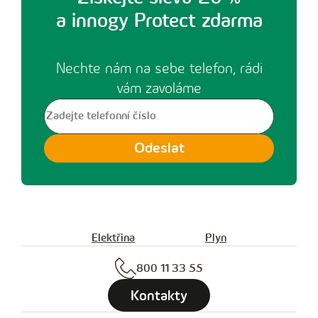
a innogy Protect zdarma
Nechte nám na sebe telefon, rádi
vám zavoláme
V
y
Odeslat
p
l
ň
t
Elektřina
Plyn
e
800 11 33 55
t
e
Kontakty