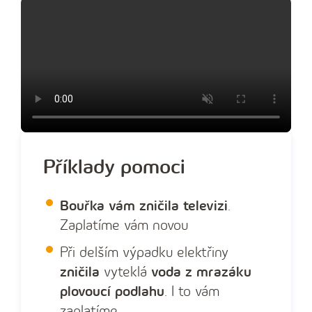
o
Příklady pomoci
Bouřka vám zničila televizi
.
Zaplatíme vám novou
Při delším výpadku elektřiny
zničila
vyteklá
voda z mrazáku
plovoucí podlahu
. I to vám
zaplatíme