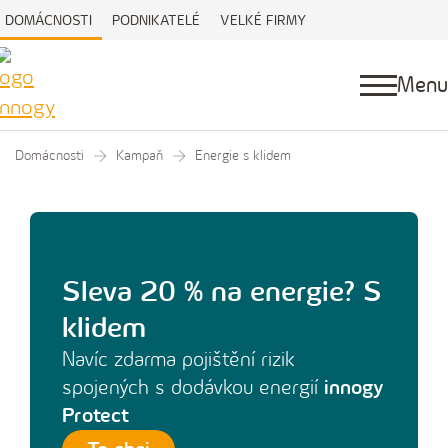
DOMÁCNOSTI
PODNIKATELÉ
VELKÉ FIRMY
Menu
Domácnosti
Kampaň
Energie s klidem
Sleva 20 % na energie? S
klidem
Navíc zdarma pojištění rizik
spojených s dodávkou energií
innogy
Protect