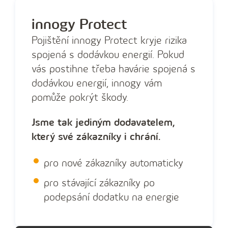
t
e
innogy Protect
t
Pojištění innogy Protect kryje rizika
e
spojená s dodávkou energií. Pokud
l
vás postihne třeba havárie spojená s
e
dodávkou energií, innogy vám
f
pomůže pokrýt škody.
o
Jsme tak jediným dodavatelem,
n
který své zákazníky i chrání.
n
í
pro nové zákazníky automaticky
č
pro stávající zákazníky po
í
podepsání dodatku na energie
s
l