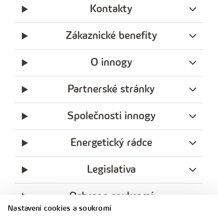
l
Kontakty
e
f
Zákaznické benefity
o
n
O innogy
n
í
Partnerské stránky
č
Společnosti innogy
í
s
Energetický rádce
l
o
Legislativa
Ochrana soukromí
Nastavení cookies a soukromí
messenger
facebook
x
instagram
youtube
Linkedin
Whatsap