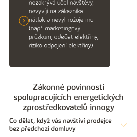
nezakrývá účel návštěvy,
nevyvíjí na zákazníka
nátlak a nevyhrožuje mu
(např. marketingový
průzkum, odečet elektřiny,
riziko odpojení elektřiny)
Zákonné povinnosti
spolupracujících energetických
zprostředkovatelů innogy
Co dělat, když vás navštíví prodejce
bez předchozí domluvy