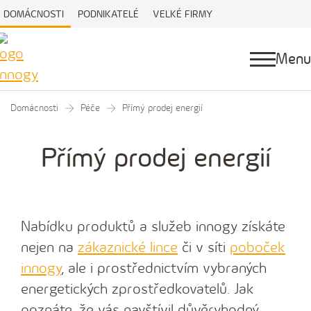
DOMÁCNOSTI
PODNIKATELÉ
VELKÉ FIRMY
Menu
Domácnosti
Péče
Přímý prodej energií
Přímý prodej energií
Nabídku produktů a služeb innogy získáte
nejen na
zákaznické lince
či v síti
poboček
innogy
, ale i prostřednictvím vybraných
energetických zprostředkovatelů.
Jak
poznáte, že vás navštívil důvěryhodný