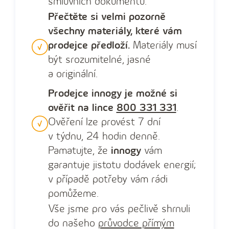
smluvních dokumentů.
Přečtěte si velmi pozorně
všechny materiály, které vám
prodejce předloží.
Materiály musí
být srozumitelné, jasné
a ‍originální.
Prodejce innogy je možné si
ověřit na lince
800 ‍331 ‍331
.
Ověření lze provést 7 ‍dní
v ‍týdnu, 24 ‍hodin denně.
Pamatujte, že
innogy
vám
garantuje jistotu dodávek energií;
v ‍případě potřeby vám rádi
pomůžeme.
Vše jsme pro vás pečlivě shrnuli
do našeho
průvodce přímým