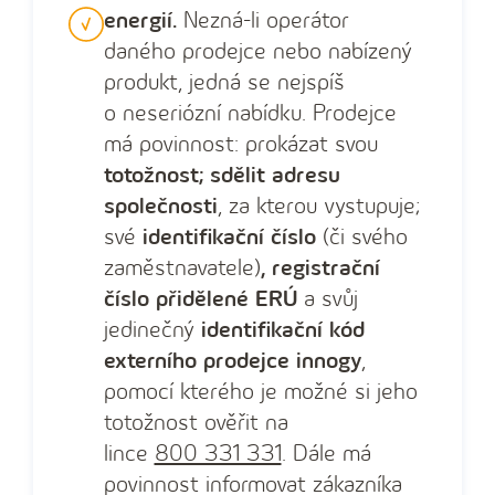
energií.
Nezná-li operátor
daného prodejce nebo nabízený
produkt, jedná se nejspíš
o ‍neseriózní nabídku. Prodejce
má povinnost: prokázat svou
totožnost; sdělit adresu
společnosti
, za kterou vystupuje;
své
identifikační číslo
(či svého
zaměstnavatele)
, registrační
číslo přidělené ERÚ
a svůj
jedinečný
identifikační kód
externího prodejce ‍innogy
,
pomocí kterého je možné si jeho
totožnost ověřit na
lince
800 ‍331 ‍331
. Dále má
povinnost informovat zákazníka