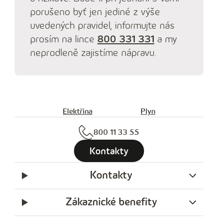
porušeno byť ‍jen ‍jediné ‍z výše
‍uvedených ‍pravidel, ‍informujte ‍nás
‍prosím ‍na lince
800 331 331
a my
neprodleně zajistíme nápravu.
Elektřina
Plyn
800 11 33 55
Kontakty
Kontakty
Zákaznické benefity