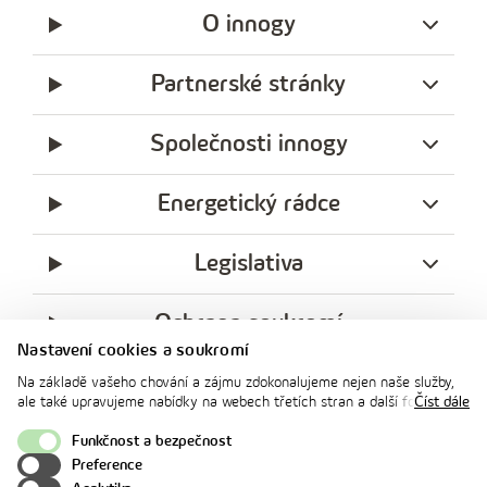
O innogy
Partnerské stránky
Společnosti innogy
Energetický rádce
Legislativa
Ochrana soukromí
Nastavení cookies a soukromí
messenger
facebook
x
instagram
youtube
Linkedin
Whatsap
Na základě vašeho chování a zájmu zdokonalujeme nejen naše služby,
innogy
ale také upravujeme nabídky na webech třetích stran a další formy
Číst dále
innogy Premium
komunikace s vámi. Níže prosím zvolte vámi preferovanou variantu
souhlasu. Svoje nastavení můžete kdykoliv změnit v zápatí stránky v
Funkčnost a bezpečnost
„Nastavení soukromí". Více informací o tom, jak se soubory cookies a
Preference
osobními údaji pracujeme, včetně možností uplatnění vašich práv,