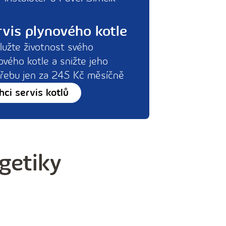
vis plynového kotle
lužte životnost svého
ového kotle a snižte jeho
řebu jen za 245 Kč měsíčně
hci servis kotlů
getiky