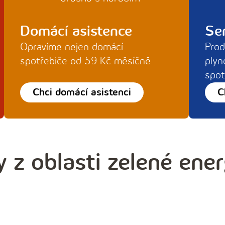
Domácí asistence
Ser
Opravíme nejen domácí
Prod
spotřebiče od 59 Kč měsíčně
plyn
spot
Chci domácí asistenci
C
y z oblasti zelené ener