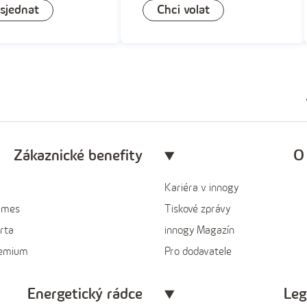
 sjednat
Chci volat
Zákaznické benefity
O
Kariéra v innogy
ames
Tiskové zprávy
rta
innogy Magazín
remium
Pro dodavatele
Energetický rádce
Leg