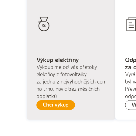
Výkup elektřiny
Odp
za 
Vykoupíme od vás přetoky
elektřiny z fotovoltaiky
Vyráb
za jednu z nejvýhodnějších cen
byl 
na trhu, navíc bez měsíčních
Přev
poplatků
odpo
Chci výkup
V