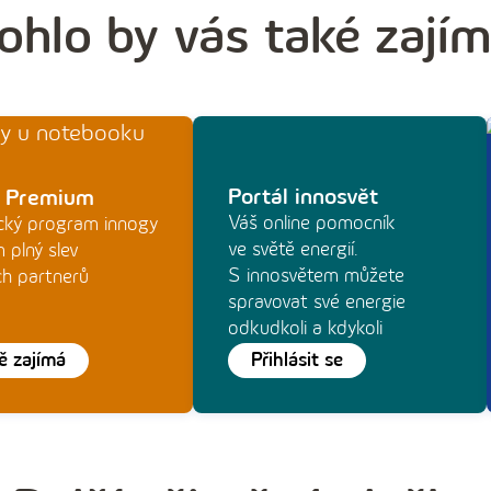
hlo by vás také zají
Portál innosvět
y Premium
Váš online pomocník
cký program innogy
ve světě energií.
 plný slev
S innosvětem můžete
ch partnerů
spravovat své energie
odkudkoli a kdykoli
ě zajímá
Přihlásit se