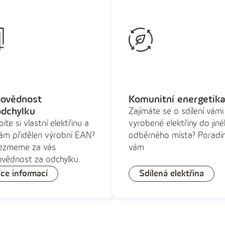
ovědnost
Komunitní energetik
odchylku
Zajímáte se o sdílení vámi
íte si vlastní elektřinu a
vyrobené elektřiny do jin
vám přidělen výrobní EAN?
odběrného místa? Porad
ezmeme za vás
vám
vědnost za odchylku.
íce informací
Sdílená elektřina