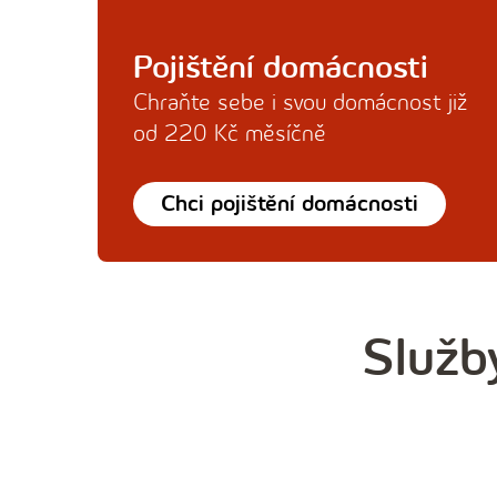
Pojištění domácnosti
Chraňte sebe i svou domácnost již
od 220 Kč měsíčně
Chci pojištění domácnosti
Služb