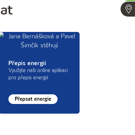
Zavol
mat
Přepis energií
Využijte naši online aplikaci
pro přepis energií
Přepsat energie