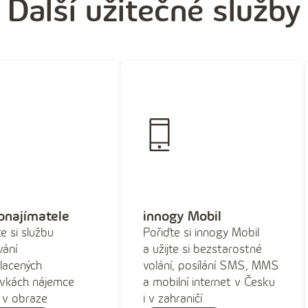
Další užitečné služby
onajímatele
innogy Mobil
e si službu
Pořiďte si innogy Mobil
vání
a užijte si bezstarostné
lacených
volání, posílání SMS, MMS
vkách nájemce
a mobilní internet v Česku
 v obraze
i v zahraničí