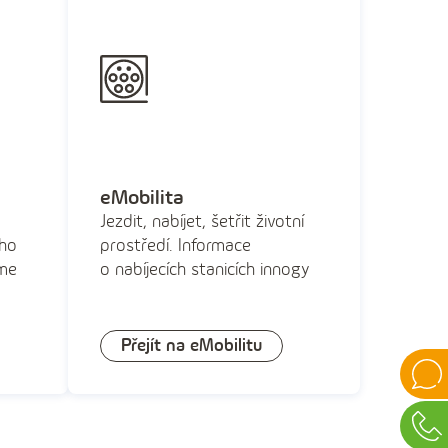
a
eMobilita
Jezdit, nabíjet, šetřit životní
ého
prostředí. Informace
íme
o nabíjecích stanicích innogy
Přejít na eMobilitu
Onlin
chat
Vide
chat