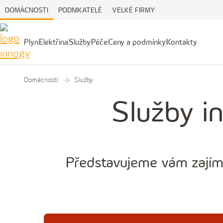
DOMÁCNOSTI
PODNIKATELÉ
VELKÉ FIRMY
Plyn
Elektřina
Služby
Péče
Ceny a podmínky
Kontakty
Plyn
Elektřina
Služby
Péče
Ceny
Kontakty
a
podmínky
Domácnosti
Služby
Služby i
Představujeme vám zajíma