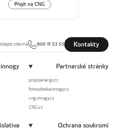
Přejít na CNG
Kontakty
Volejte zdarma
800 11 33 55
 innogy
Partnerské stránky
prepisenergii.cz
fotovoltaika.innogy.cz
cng.innogy.cz
CNG.cz
islativa
Ochrana soukromí