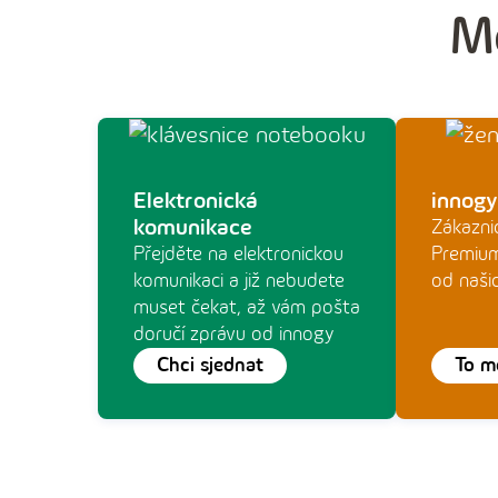
Mo
Elektronická
innog
komunikace
Zákazni
Přejděte na elektronickou
Premium
komunikaci a již nebudete
od naši
muset čekat, až vám pošta
doručí zprávu od innogy
Chci sjednat
To m