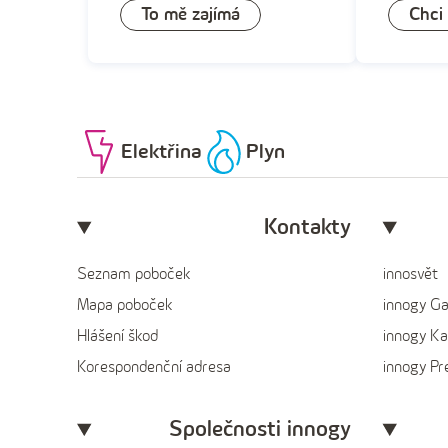
To mě zajímá
Chci
Elektřina
Plyn
Kontakty
Seznam poboček
innosvět
Mapa poboček
innogy G
Hlášení škod
innogy Ka
Korespondenční adresa
innogy P
Společnosti innogy