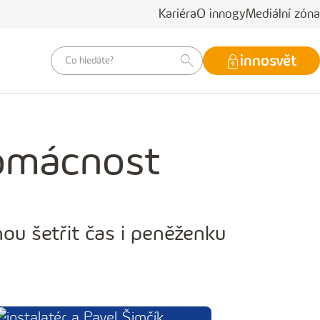
Kariéra
O innogy
Mediální zóna
vyhledávací
innosvět
dotaz
domácnost
u šetřit čas i ‍peněženku