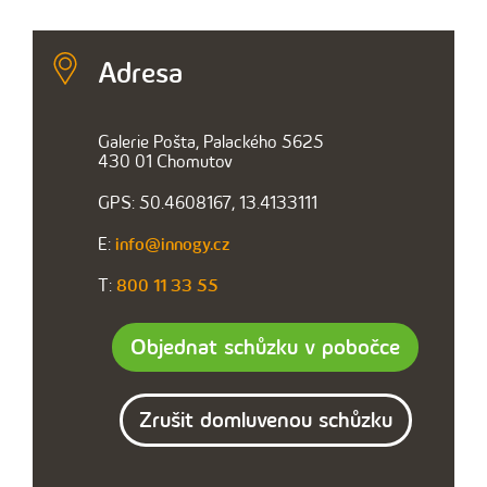
Adresa
Galerie Pošta, Palackého 5625
430 01 Chomutov
GPS: 50.4608167, 13.4133111
E:
info@innogy.cz
T:
800 11 33 55
Objednat schůzku v pobočce
Zrušit domluvenou schůzku