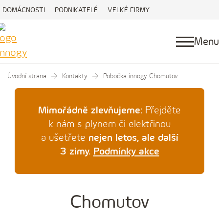
DOMÁCNOSTI
PODNIKATELÉ
VELKÉ FIRMY
Menu
Úvodní strana
Kontakty
Pobočka innogy Chomutov
Mimořádně zlevňujeme:
Přejděte
k nám s plynem či elektřinou
a ušetřete
nejen letos, ale další
3 zimy.
Podmínky akce
Chomutov