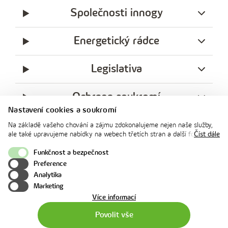
Společnosti innogy
Energetický rádce
Legislativa
Ochrana soukromí
Nastavení cookies a soukromí
messenger
facebook
x
instagram
youtube
Linkedin
Whatsap
Na základě vašeho chování a zájmu zdokonalujeme nejen naše služby,
innogy
ale také upravujeme nabídky na webech třetích stran a další formy
Číst dále
innogy Premium
komunikace s vámi. Níže prosím zvolte vámi preferovanou variantu
souhlasu. Svoje nastavení můžete kdykoliv změnit v zápatí stránky v
Funkčnost a bezpečnost
„Nastavení soukromí". Více informací o tom, jak se soubory cookies a
Preference
osobními údaji pracujeme, včetně možností uplatnění vašich práv,
Nahoru
Analytika
naleznete na webové stránce v sekci
Cookie Policy
.
Marketing
o
Více informací
použití
Povolit vše
cookies