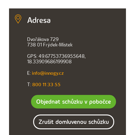
Adresa
Dvořákova 729
738 01 Frýdek-Místek
GPS: 49.67753736955648,
18.33909686199908
E:
info@innogy.cz
T:
800 11 33 55
Objednat schůzku v pobočce
Zrušit domluvenou schůzku