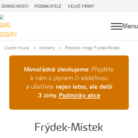
DOMÁCNOSTI
PODNIKATELÉ
VELKÉ FIRMY
Menu
Úvodní strana
Kontakty
Pobočka innogy Frýdek-Místek
Mimořádně zlevňujeme:
Přejděte
k nám s plynem či elektřinou
a ušetřete
nejen letos, ale další
3 zimy.
Podmínky akce
Frýdek-Místek