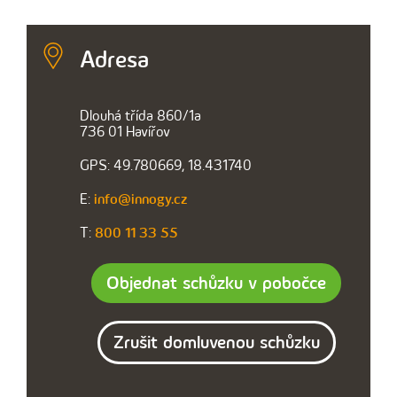
Adresa
Dlouhá třída 860/1a
736 01 Havířov
GPS: 49.780669, 18.431740
E:
info@innogy.cz
T:
800 11 33 55
Objednat schůzku v pobočce
Zrušit domluvenou schůzku