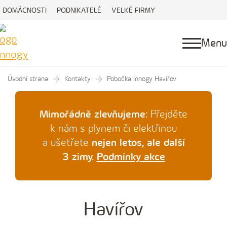
DOMÁCNOSTI
PODNIKATELÉ
VELKÉ FIRMY
Menu
Úvodní strana
Kontakty
Pobočka innogy Havířov
Mimořádně zlevňujeme:
Přejděte
k nám s plynem či elektřinou
a ušetřete
nejen letos, ale další
3 zimy.
Podmínky akce
Havířov