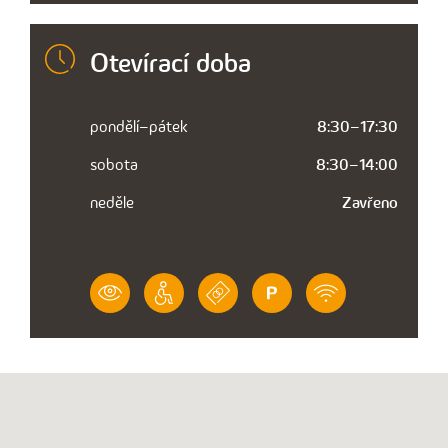
Otevírací doba
pondělí–pátek
8:30–17:30
sobota
8:30–14:00
neděle
Zavřeno
VÝZNAM
BEZBARIÉROVÝ
PLATBA
PARKOVÁNÍ
WIFI
IKONY
PŘÍSTUP
PLATEBNÍ
2
ZDARMA
KARTOU
HODINY
ZDARMA
U