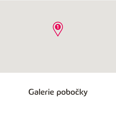
V
OC
ATRIUM
-
1
HODINA
ZDARMA
Galerie pobočky