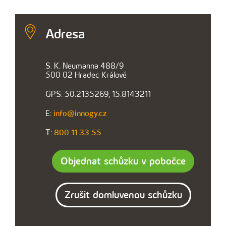
Adresa
S. K. Neumanna 488/9
500 02 Hradec Králové
GPS: 50.2135269, 15.8143211
E:
info@innogy.cz
T:
800 11 33 55
Objednat schůzku v pobočce
Zrušit domluvenou schůzku