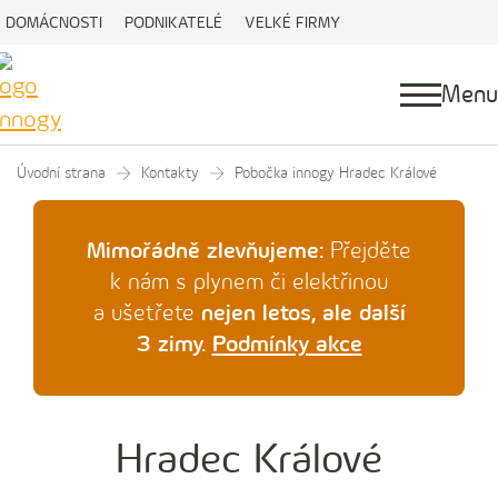
DOMÁCNOSTI
PODNIKATELÉ
VELKÉ FIRMY
Menu
Úvodní strana
Kontakty
Pobočka innogy Hradec Králové
Mimořádně zlevňujeme:
Přejděte
k nám s plynem či elektřinou
a ušetřete
nejen letos, ale další
3 zimy.
Podmínky akce
Hradec Králové