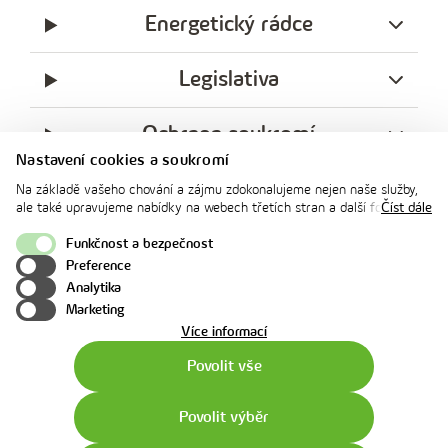
Energetický rádce
Legislativa
Ochrana soukromí
Nastavení cookies a soukromí
messenger
facebook
x
instagram
youtube
Linkedin
Whatsap
Na základě vašeho chování a zájmu zdokonalujeme nejen naše služby,
innogy
ale také upravujeme nabídky na webech třetích stran a další formy
Číst dále
innogy Premium
komunikace s vámi. Níže prosím zvolte vámi preferovanou variantu
souhlasu. Svoje nastavení můžete kdykoliv změnit v zápatí stránky v
Funkčnost a bezpečnost
„Nastavení soukromí". Více informací o tom, jak se soubory cookies a
Preference
osobními údaji pracujeme, včetně možností uplatnění vašich práv,
Nahoru
Analytika
naleznete na webové stránce v sekci
Cookie Policy
.
Marketing
o
Více informací
použití
Povolit vše
cookies
Povolit výběr