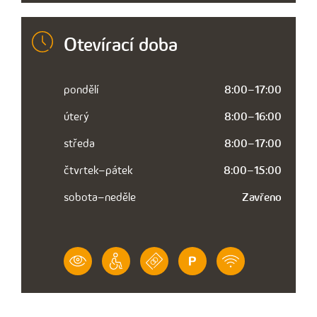
Otevírací doba
pondělí
8:00–17:00
úterý
8:00–16:00
středa
8:00–17:00
čtvrtek–pátek
8:00–15:00
sobota–neděle
Zavřeno
VÝZNAM
BEZBARIÉROVÝ
PLATBA
PARKOVÁNÍ
WIFI
IKONY
PŘÍSTUP
PLATEBNÍ
PŘED
ZDARMA
KARTOU
NEBO