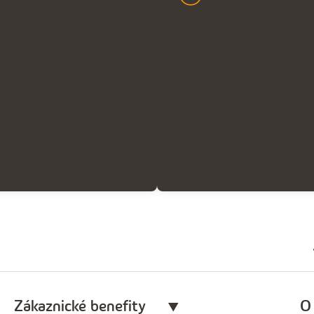
Zákaznické benefity
O