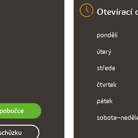
Otevírací 
pondělí
úterý
středa
čtvrtek
pátek
 pobočce
sobota–neděl
schůzku