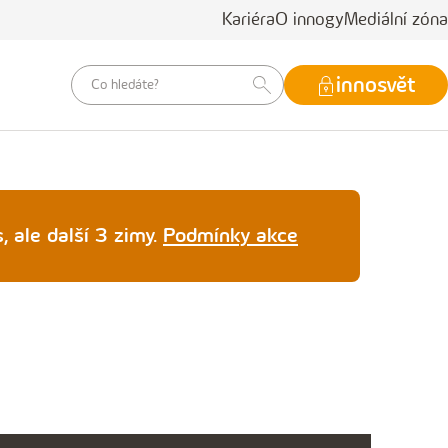
Kariéra
O innogy
Mediální zóna
vyhledávací
innosvět
dotaz
, ale další 3 zimy.
Podmínky akce