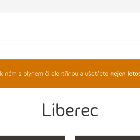
 k nám s plynem či elektřinou a ušetřete
nejen letos
Liberec