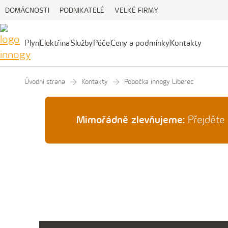
DOMÁCNOSTI
PODNIKATELÉ
VELKÉ FIRMY
Plyn
Elektřina
Služby
Péče
Ceny a podmínky
Kontakty
Plyn
Elektřina
Služby
Péče
Ceny
Kontakty
a
podmínky
Úvodní strana
Kontakty
Pobočka innogy Liberec
Mimořádně zlevňujeme:
Přejděte