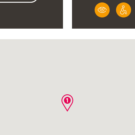
VÝZNA
BE
IKONY
PŘ