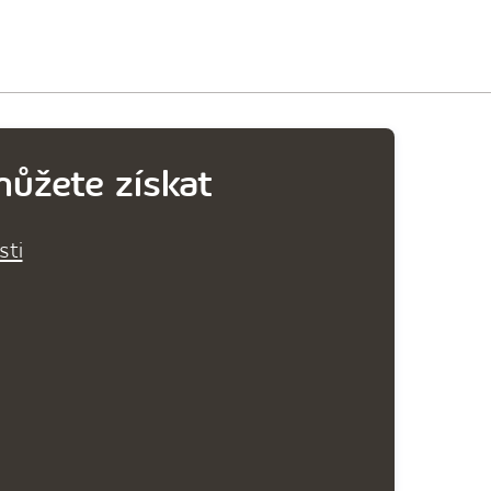
ůžete získat
sti