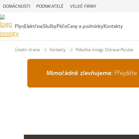
DOMÁCNOSTI
PODNIKATELÉ
VELKÉ FIRMY
Plyn
Elektřina
Služby
Péče
Ceny a podmínky
Kontakty
Plyn
Elektřina
Služby
Péče
Ceny
Kontakty
a
podmínky
Úvodní strana
Kontakty
Pobočka innogy Ostrava-Poruba
Mimořádně zlevňujeme:
Přejděte