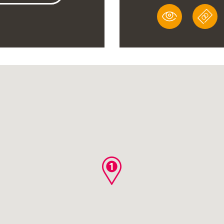
VÝZNA
PL
IKONY
PL
KA