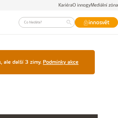
Kariéra
O innogy
Mediální zóna
vyhledávací
innosvět
dotaz
, ale další 3 zimy.
Podmínky akce