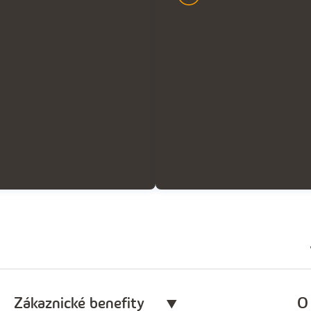
Zákaznické benefity
O