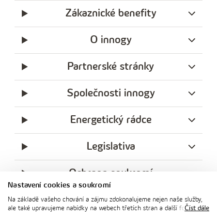
Zákaznické benefity
O innogy
Partnerské stránky
Společnosti innogy
Energetický rádce
Legislativa
Ochrana soukromí
Nastavení cookies a soukromí
messenger
facebook
x
instagram
youtube
Linkedin
Whatsap
Na základě vašeho chování a zájmu zdokonalujeme nejen naše služby,
innogy
ale také upravujeme nabídky na webech třetích stran a další formy
Číst dále
innogy Premium
komunikace s vámi. Níže prosím zvolte vámi preferovanou variantu