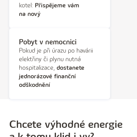
kotel:
Přispějeme vám
na nový
Pobyt v nemocnici
Pokud je při úrazu po havárii
elektřiny či plynu nutná
hospitalizace,
dostanete
jednorázové finanční
odškodnění
Chcete výhodné energie
a k tomu klid i vy?