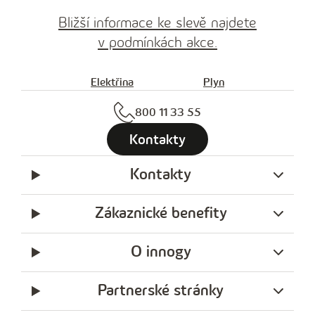
e
Bližší informace ke slevě najdete
t
v podmínkách akce.
e
l
Elektřina
Plyn
e
800 11 33 55
f
Kontakty
o
n
Kontakty
n
í
Zákaznické benefity
č
í
O innogy
s
Partnerské stránky
l