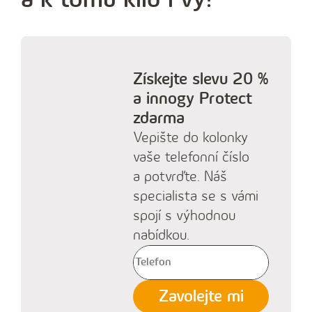
Získejte slevu 20 %
a innogy Protect
zdarma
Vepište do kolonky
vaše telefonní číslo
a potvrďte. Náš
specialista se s vámi
spojí s výhodnou
nabídkou.
V
y
Zavolejte mi