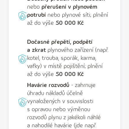
í
nebo
přerušení v plynovém
s
potrubí
nebo plynové síti; plnění
l
až do výše
50 000 Kč
o
Dočasné přepětí, podpětí
a zkrat
plynového zařízení (např.
kotel, trouba, sporák, karma,
vafky) v místě pojištění; plnění
až do výše
50 000 Kč
Havárie rozvodů
- zahrnuje
úhradu nákladů účelně
vynaložených v souvislosti
s opravou nebo výměnou
rozvodů plynu z jakékoli náhlé
a nahodilé havárie (jde např.