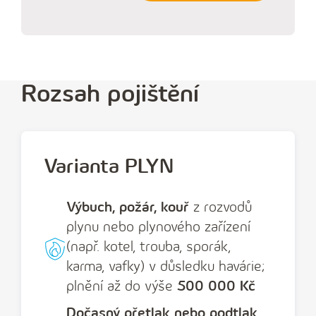
p
l
ň
t
e
Rozsah pojištění
t
e
l
Varianta PLYN
e
f
Výbuch, požár, kouř
z
rozvodů
o
plynu nebo plynového zařízení
n
(např. kotel, trouba, sporák,
n
karma, vafky) v důsledku havárie;
í
plnění až do výše
500 000 Kč
č
Dočasný přetlak nebo podtlak