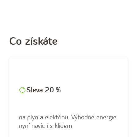
Unikátní novinka
Co získáte
Zdarma součástí každé
nové smlouvy i dodatku
To mě zajímá
Sleva 20 %
na plyn a elektřinu. Výhodné energie
nyní navíc i s klidem