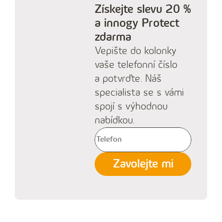
Získejte slevu 20 %
a innogy Protect
zdarma
Vepište do kolonky
vaše telefonní číslo
a potvrďte. Náš
specialista se s vámi
spojí s výhodnou
nabídkou.
V
y
Zavolejte mi
p
l
ň
t