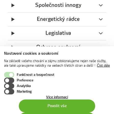
o
Společnosti innogy
Energetický rádce
Legislativa
Ochrana soukromí
Nastavení cookies a soukromí
messenger
facebook
x
instagram
youtube
Linkedin
Whatsap
Na základě vašeho chování a zájmu zdokonalujeme nejen naše služby,
innogy
ale také upravujeme nabídky na webech třetích stran a další formy
Číst dále
innogy Premium
komunikace s vámi. Níže prosím zvolte vámi preferovanou variantu
souhlasu. Svoje nastavení můžete kdykoliv změnit v zápatí stránky v
Funkčnost a bezpečnost
„Nastavení soukromí". Více informací o tom, jak se soubory cookies a
Preference
osobními údaji pracujeme, včetně možností uplatnění vašich práv,
Nahoru
Analytika
naleznete na webové stránce v sekci
Cookie Policy
.
Marketing
o
Více informací
použití
Povolit vše
cookies