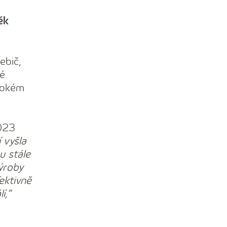
ěk
ebič,
né
ysokém
2023
í vyšla
u stále
ýroby
fektivně
í,“