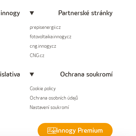
 innogy
Partnerské stránky
prepisenergii.cz
fotovoltaika.innogy.cz
cng.innogy.cz
CNG.cz
islativa
Ochrana soukromí
Cookie policy
Ochrana osobních údajů
Nastavení soukromí
innogy Premium