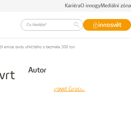
Kariéra
O innogy
Mediální zóna
vyhledávací
innosvět
dotaz
žil emise oxidu uhličitého o bezmála 500 tun
Autor
vrt