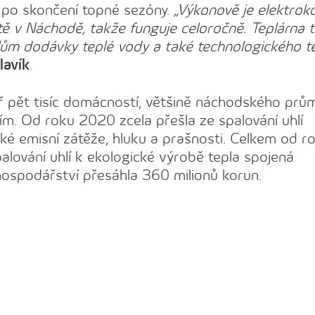
tě po skončení topné sezóny.
„Výkonově je elektroko
ítě v Náchodě, takže funguje celoročně. Teplárna t
elům dodávky teplé vody a také technologického t
lavík
.
 pět tisíc domácností, většině náchodského prům
m. Od roku 2020 zcela přešla ze spalování uhlí
ké emisní zátěže, hluku a prašnosti. Celkem od r
alování uhlí k ekologické výrobě tepla spojená
hospodářství přesáhla 360 milionů korun.