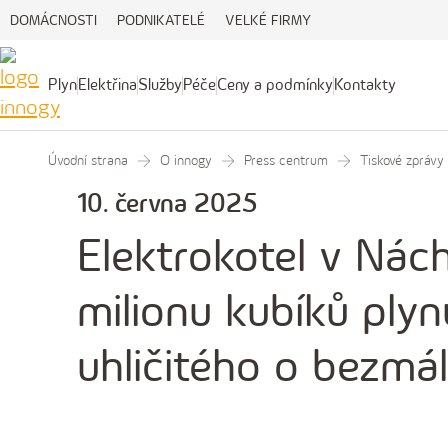
DOMÁCNOSTI
PODNIKATELÉ
VELKÉ FIRMY
Plyn
Elektřina
Služby
Péče
Ceny a podmínky
Kontakty
Plyn
Elektřina
Služby
Péče
Ceny
Kontakty
a
podmínky
Úvodní strana
O innogy
Press centrum
Tiskové zprávy
10. června 2025
Elektrokotel v Nách
milionu kubíků plyn
uhličitého o bezmá