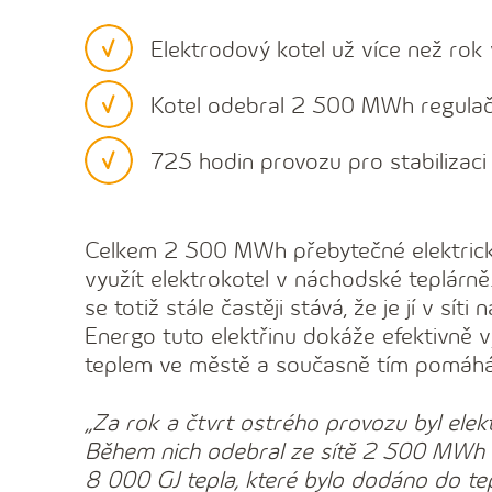
Elektrodový kotel už více než rok 
Kotel odebral 2 500 MWh regulační
725 hodin provozu pro stabilizaci 
Celkem 2 500 MWh přebytečné elektrick
využít elektrokotel v náchodské teplárně.
se totiž stále častěji stává, že je jí v sí
Energo tuto elektřinu dokáže efektivně 
teplem ve městě a současně tím pomáhá s
„Za rok a čtvrt ostrého provozu byl el
Během nich odebral ze sítě 2 500 MWh reg
8 000 GJ tepla, které bylo dodáno do te