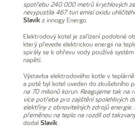
spotřebu 240 000 metrů krychlových zem
nevypustila 467 tun emisí oxidu uhličitéh
Slavík
z innogy Energo.
Elektrodový kotel je zařízení podobné ob
který převede elektrickou energii na tep
spirály se k ohřevu vody používá systé
napětí.
Výstavba elektrodového kotle v teplárn
a poté byl kotel uveden do zkušebního 
na 70 milionů korun. Reagujeme tak na ro
více potřeba pro zajištění spolehlivých
elektřiny z obnovitelných zdrojů energie. 
přeměnou na teplo na rozdíl od takzvanýc
dodal
Slavík
.