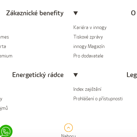
Zákaznické benefity
O
Kariéra v innogy
ames
Tiskové zprávy
rta
innogy Magazín
remium
Pro dodavatele
Energetický rádce
Leg
Index zajištění
y
Prohlášení o přístupnosti
ojmů
in
Whatsapp
Nahoru