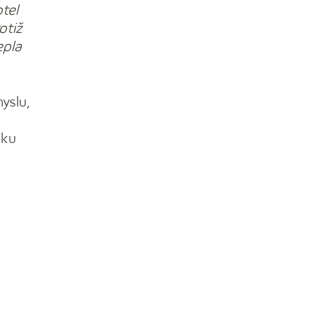
tel
otiž
epla
yslu,
oku