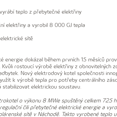
vyrábí teplo z přebytečné elektřiny
 elektřiny a vyrobil 8 000 GJ tepla
elektrické sítě
é energie dokázal během prvních 15 měsíců pro
 Kvůli rostoucí výrobě elektřiny z obnovitelných z
ti nadbytek. Nový elektrodový kotel společnosti inno
využít k výrobě tepla pro potřeby centrálního zás
tabilizovat elektrickou soustavu.
ektrokotel o výkonu 8 MWe spuštěný celkem 725 h
ulační čili přebytečné elektrické energie a vyro
plárenské sítě v Náchodě. Takto vyrobené teplo uš