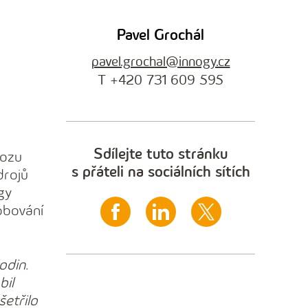
Pavel Grochál
pavel.grochal@innogy.cz
T +420 731 609 595
Sdílejte tuto stránku
vozu
s přáteli na sociálních sítích
drojů
gy
obování
odin.
bil
etřilo