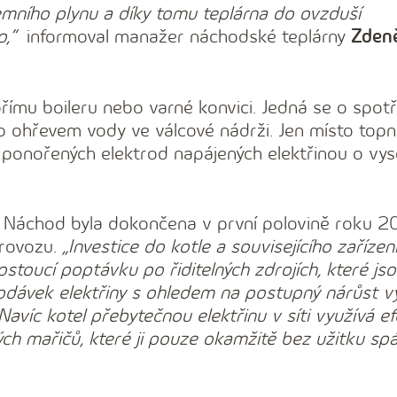
ního plynu a díky tomu teplárna do ovzduší
o,“
informoval manažer náchodské teplárny
Zden
římu boileru nebo varné konvici. Jedná se o spotř
lo ohřevem vody ve válcové nádrži. Jen místo top
m ponořených elektrod napájených elektřinou o v
ě Náchod byla dokončena v první polovině roku 
provozu.
„Investice do kotle a souvisejícího zařízen
stoucí poptávku po řiditelných zdrojích, které jso
 dodávek elektřiny s ohledem na postupný nárůst v
Navíc kotel přebytečnou elektřinu v síti využívá e
h mařičů, které ji pouze okamžitě bez užitku spál