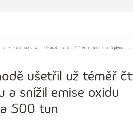
Elektrokotel v Náchodě ušetřil už téměř čtvrt milionu kubíků plynu a sní
odě ušetřil už téměř čt
u a snížil emise oxidu
la 500 tun