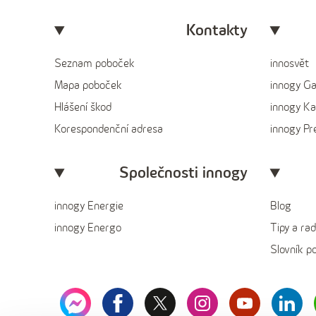
Kontakty
Seznam poboček
innosvět
Mapa poboček
innogy G
Hlášení škod
innogy Ka
Korespondenční adresa
innogy P
Společnosti innogy
innogy Energie
Blog
innogy Energo
Tipy a rad
Slovník p
messenger
facebook
x
instagram
youtube
Linked